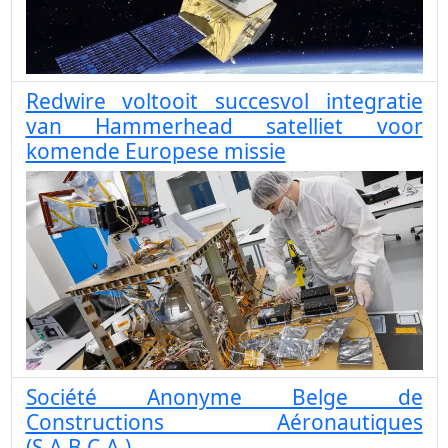
Redwire voltooit succesvol integratie
van Hammerhead satelliet voor
komende Europese missie
Société Anonyme Belge de
Constructions Aéronautiques
(S.A.B.C.A.)