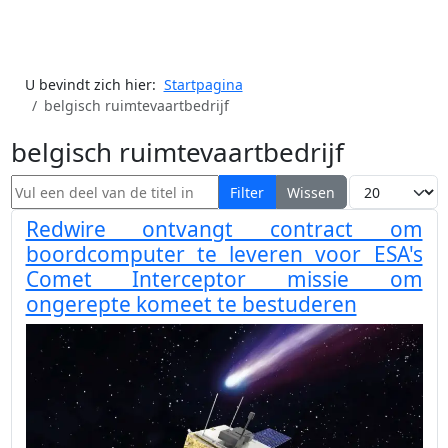
U bevindt zich hier:
Startpagina
belgisch ruimtevaartbedrijf
belgisch ruimtevaartbedrijf
Vul een deel van de titel in
Toon #
Filter
Wissen
Redwire ontvangt contract om
boordcomputer te leveren voor ESA's
Comet Interceptor missie om
ongerepte komeet te bestuderen