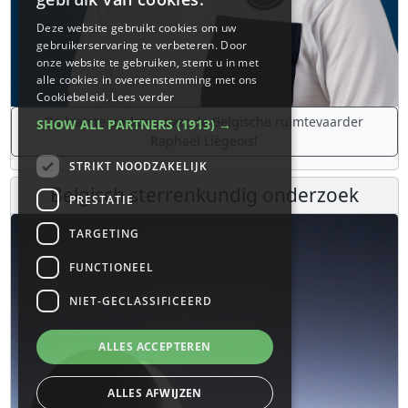
Deze website gebruikt cookies om uw
gebruikerservaring te verbeteren. Door
onze website te gebruiken, stemt u in met
alle cookies in overeenstemming met ons
Cookiebeleid.
Lees verder
De laatste updates over de Belgische ruimtevaarder
SHOW ALL PARTNERS
(1913) →
Raphaël Liégeois!
STRIKT NOODZAKELIJK
Belgisch sterrenkundig onderzoek
PRESTATIE
TARGETING
FUNCTIONEEL
NIET-GECLASSIFICEERD
ALLES ACCEPTEREN
ALLES AFWIJZEN