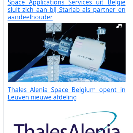
Space Applications Services uit België
sluit zich aan bij Starlab als partner en
aandeelhouder
Thales Alenia Space Belgium opent in
Leuven nieuwe afdeling