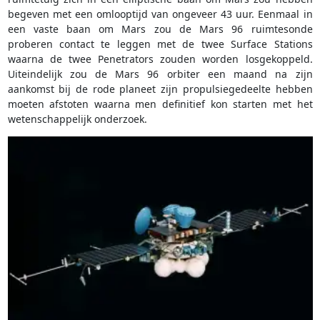
begeven met een omlooptijd van ongeveer 43 uur. Eenmaal in
een vaste baan om Mars zou de Mars 96 ruimtesonde
proberen contact te leggen met de twee Surface Stations
waarna de twee Penetrators zouden worden losgekoppeld.
Uiteindelijk zou de Mars 96 orbiter een maand na zijn
aankomst bij de rode planeet zijn propulsiegedeelte hebben
moeten afstoten waarna men definitief kon starten met het
wetenschappelijk onderzoek.