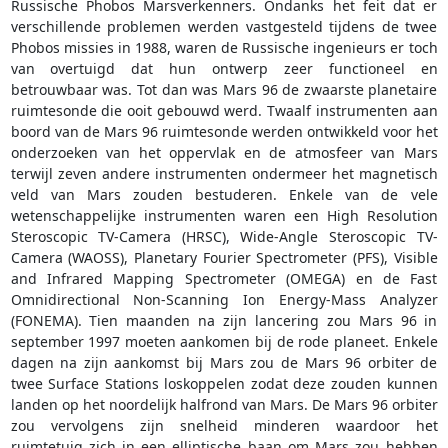
Russische Phobos Marsverkenners. Ondanks het feit dat er
verschillende problemen werden vastgesteld tijdens de twee
Phobos missies in 1988, waren de Russische ingenieurs er toch
van overtuigd dat hun ontwerp zeer functioneel en
betrouwbaar was. Tot dan was Mars 96 de zwaarste planetaire
ruimtesonde die ooit gebouwd werd. Twaalf instrumenten aan
boord van de Mars 96 ruimtesonde werden ontwikkeld voor het
onderzoeken van het oppervlak en de atmosfeer van Mars
terwijl zeven andere instrumenten ondermeer het magnetisch
veld van Mars zouden bestuderen. Enkele van de vele
wetenschappelijke instrumenten waren een High Resolution
Steroscopic TV-Camera (HRSC), Wide-Angle Steroscopic TV-
Camera (WAOSS), Planetary Fourier Spectrometer (PFS), Visible
and Infrared Mapping Spectrometer (OMEGA) en de Fast
Omnidirectional Non-Scanning Ion Energy-Mass Analyzer
(FONEMA). Tien maanden na zijn lancering zou Mars 96 in
september 1997 moeten aankomen bij de rode planeet. Enkele
dagen na zijn aankomst bij Mars zou de Mars 96 orbiter de
twee Surface Stations loskoppelen zodat deze zouden kunnen
landen op het noordelijk halfrond van Mars. De Mars 96 orbiter
zou vervolgens zijn snelheid minderen waardoor het
ruimtetuig zich in een elliptische baan om Mars zou hebben