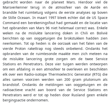
gebracht worden naar de planeet Mars. Hierdoor viel de
Marsverkenner terug in de atmosfeer van de Aarde en
brandde het ruimtetuig volgens de eerste analyses op boven
de Stille Oceaan. In maart 1997 bleek echter dat de US Space
Command een berekeningsfout had gemaakt en de locatie van
het opbranden van Mars 96 niet helemaal correct was. Enkele
weken na de mislukte lancering doken in Chili en Bolivië
berichten op van ooggetuigen die brokstukken hadden zien
neerkomen. Tot op heden is de oorzaak van het falen van de
vierde Proton rakettrap nog steeds onbekend. Ondanks het
opbranden van de ruimtesonde maakte men zich meteen na
de mislukte lancering grote zorgen om de twee Service
Stations en Penetrators. Deze vier tuigen werden ontworpen
om een afdaling in een atmosfeer te overleven en beschikten
elk over een Radio-isotope Thermoelectric Generator (RTG) die
alles samen voorzien werden van 200 gram plutonium als
brandstof. Ondanks de meldingen van ooggetuigen en de
radioactieve vracht aan boord van de Service Stations en
Penetrators werd er tot op heden door Rusland geen enkele
bergingsactie ondernomen.