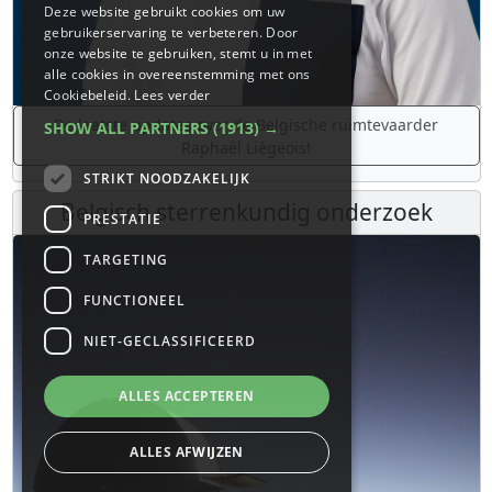
Deze website gebruikt cookies om uw
gebruikerservaring te verbeteren. Door
onze website te gebruiken, stemt u in met
alle cookies in overeenstemming met ons
Cookiebeleid.
Lees verder
De laatste updates over de Belgische ruimtevaarder
SHOW ALL PARTNERS
(1913) →
Raphaël Liégeois!
STRIKT NOODZAKELIJK
Belgisch sterrenkundig onderzoek
PRESTATIE
TARGETING
FUNCTIONEEL
NIET-GECLASSIFICEERD
ALLES ACCEPTEREN
ALLES AFWIJZEN