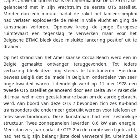
Cape Canaveral lanceerbasis een Amerikaanse Delta 3914 raket
gelanceerd met in zijn vrachtruim de eerste OTS satelliet.
Minder dan een minuut nadat de raket het lanceercomplex
had verlaten explodeerde de raket in volle vlucht en ging de
kunstmaan verloren. Opnieuw kreeg de jonge Europese
ruimtevaart een tegenslag te verwerken maar voor het
Belgische BTMC bleek deze mislukte lancering positief uit te
draaien.
Op het strand van het Amerikaanse Cocoa Beach werd een in
België gemaakte ontvanger teruggevonden. Tot ieders
verbazing bleek deze nog steeds te functioneren. Hierdoor
bewees België dat de 'made in Belgium' onderdelen van zeer
hoge kwaliteit waren. Uiteindelijk werd op 11 mei 1978 een
tweede OTS satelliet gelanceerd door een Delta 3914 raket die
dit maal wel in een geostationaire baan om de aarde gebracht
werd. Aan boord van deze OTS 2 bevonden zich zes Ku-band
transponders die ondermeer gebruikt werden voor telefoon en
televisieverbindingen. Deze kunstmaan had een zeshoekige
structuur. Twee zonnepanelen leverden 0,6 kW aan energie.
Meer dan zes jaar nadat de OTS 2 in de ruimte werd gebracht,
had het tuig zijn belangrijkste doel verwezenlijkt. Uiteindelijk