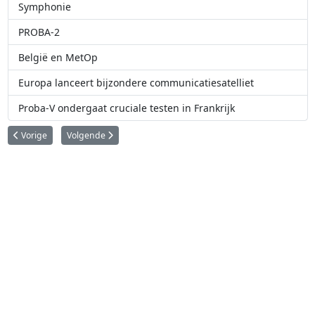
Symphonie
PROBA-2
België en MetOp
Europa lanceert bijzondere communicatiesatelliet
Proba-V ondergaat cruciale testen in Frankrijk
Vorig artikel: Symphonie
Volgende artikel: Redu ESA grondstation
Vorige
Volgende