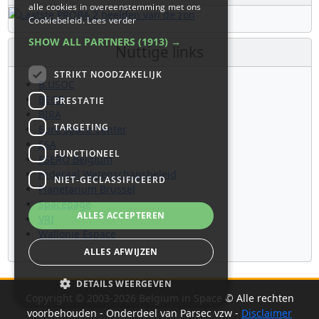
alle cookies in overeenstemming met ons
Cookiebeleid.
Lees verder
SHOW ALL PARTNERS
(1913) →
Nuttige links
STRIKT NOODZAKELIJK
B.USOC
BEOP
PRESTATIE
BIRA
TARGETING
Euro Space Center
ESA
FUNCTIONEEL
ESERO Belgium
Federaal Wetenschapsbeleid
NIET-GECLASSIFICEERD
Planetarium Brussel
Spacepage
ALLES ACCEPTEREN
VRI
Wallonie Espace
ALLES AFWIJZEN
DETAILS WEERGEVEN
Copyright © 2003-2026 Belgium in Space © Alle rechten
voorbehouden - Onderdeel van Parsec vzw -
Disclaimer