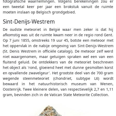
fotografische waarnemingen. Volgens berekeningen zou er
een tweetal keer per jaar een brokstuk vanuit de ruimte
moeten inslaan op Belgisch grondgebied.
Sint-Denijs-Westrem
De oudste meteoriet in België waar men zeker is dat hij
afkomstig was uit de ruimte kwam neer in de regio rond Gent.
Op 7 juni 1855, omstreeks 19 uur 45, botste een meteoor met
het oppervlak in de nabije omgeving van Sint-Denijs-Westrem
(St. Denis Westrem in officiële catalogi). De meteoor zelf werd
niet waargenomen, maar getuigen spraken wel een van een
fluitend geluid. De ontdekkers van de meteoriet beschreven
het object als 'rond, gloeiend heet met dunne gesmolten korst
en opvallende zwavelgeur'. Het grootste deel van de 700 gram
wegende steenmeteoriet (chondriet, subtype L6) wordt
bewaard in het natuurhistorisch museum van Wenen,
Oostenrijk. Twee kleinere delen, van respectievelijk 2,7 en 1,11
gram, bevinden zich in de Vatican State Meteorite Collection.