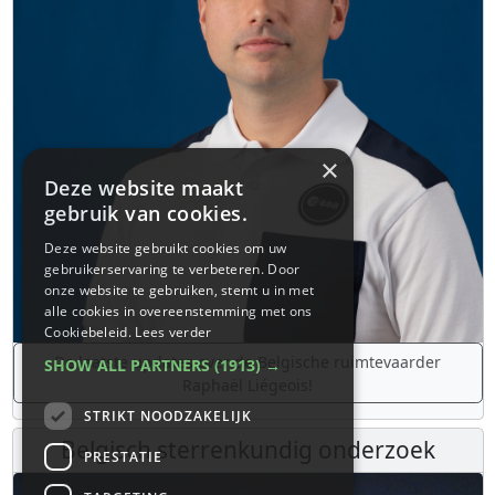
×
Deze website maakt
gebruik van cookies.
Deze website gebruikt cookies om uw
gebruikerservaring te verbeteren. Door
onze website te gebruiken, stemt u in met
alle cookies in overeenstemming met ons
Cookiebeleid.
Lees verder
De laatste updates over de Belgische ruimtevaarder
SHOW ALL PARTNERS
(1913) →
Raphaël Liégeois!
STRIKT NOODZAKELIJK
Belgisch sterrenkundig onderzoek
PRESTATIE