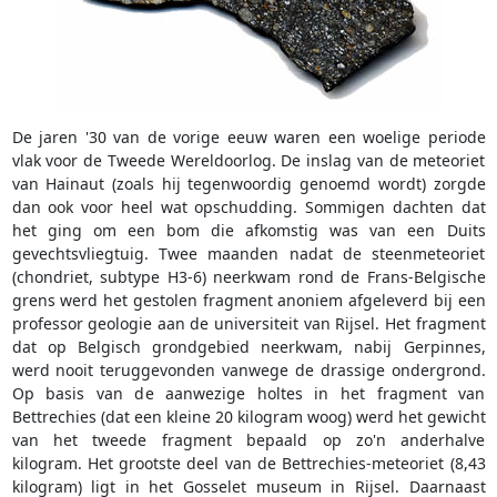
De jaren '30 van de vorige eeuw waren een woelige periode
vlak voor de Tweede Wereldoorlog. De inslag van de meteoriet
van Hainaut (zoals hij tegenwoordig genoemd wordt) zorgde
dan ook voor heel wat opschudding. Sommigen dachten dat
het ging om een bom die afkomstig was van een Duits
gevechtsvliegtuig. Twee maanden nadat de steenmeteoriet
(chondriet, subtype H3-6) neerkwam rond de Frans-Belgische
grens werd het gestolen fragment anoniem afgeleverd bij een
professor geologie aan de universiteit van Rijsel. Het fragment
dat op Belgisch grondgebied neerkwam, nabij Gerpinnes,
werd nooit teruggevonden vanwege de drassige ondergrond.
Op basis van de aanwezige holtes in het fragment van
Bettrechies (dat een kleine 20 kilogram woog) werd het gewicht
van het tweede fragment bepaald op zo'n anderhalve
kilogram. Het grootste deel van de Bettrechies-meteoriet (8,43
kilogram) ligt in het Gosselet museum in Rijsel. Daarnaast