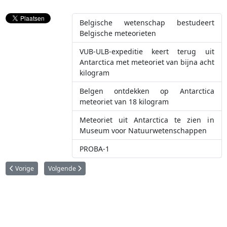
Belgische wetenschap bestudeert
Belgische meteorieten
VUB-ULB-expeditie keert terug uit
Antarctica met meteoriet van bijna acht
kilogram
Belgen ontdekken op Antarctica
meteoriet van 18 kilogram
Meteoriet uit Antarctica te zien in
Museum voor Natuurwetenschappen
PROBA-1
Vorig artikel: België en de European Southern Observatory (ESO)
Volgende artikel: Humain Radioastronomy Station
Vorige
Volgende