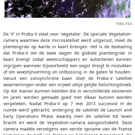
Foto: ESA
De 'V' in Proba-V staat voor 'vegetatie'. De speciale Vegetation-
camera waarmee deze microsatelliet werd uitgerust, moet de
plantengroei op Aarde in kaart brengen. Het is de bedoeling
dat Proba-V om de twee dagen de globale plantengroei in
kaart brengt zodat wetenschappers en autoriteiten kunnen
ingrijpen wanneer bijvoorbeeld een oogst dreigt te mislukken
of om woestijnvorming en ontbossing in de gaten te houden.
Vanuit een zonsynchrone baan doet de Proba-V satelliet
waarnemingen onder een vrijwel altijd gelijke belichtingshoek.
Op die manier kunnen beelden die in verschillende seizoenen
en jaren worden gemaakt goed met elkaar kunnen worden
vergeleken. Nadat Proba-V op 7 mei 2013 succesvol in de
ruimte werd gebracht, onderging de satelliet de Launch and
Early Operations Phase waarbij men de satelliet tot leven
bracht en werd de Vegetation-camera aangeschakeld. Deze
camera maakte vervolgens een eerste opname van de Franse