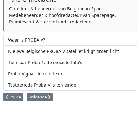
Oprichter & beheerder van Belgium in Space.
Medebeheerder & hoofdredacteur van Spacepage.
Ruimtevaart & sterrenkunde redacteur.
Waar is PROBA V?
Nieuwe Belgische PROBA V satelliet krijgt groen licht
Tien jaar Proba-1: de mooiste foto's
Proba-V gaat de ruimte in
Testperiode Proba-V is ten einde
Vorig artikel: Belgische OUFTI-1 satelliet in eerste fase van Fly Your Satellite!
Volgende artikel: Proba-V gaat de ruimte in
Vorige
Volgende