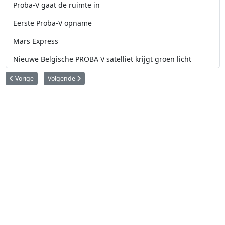
Proba-V gaat de ruimte in
Eerste Proba-V opname
Mars Express
Nieuwe Belgische PROBA V satelliet krijgt groen licht
Vorig artikel: Tien jaar Proba-1: de mooiste foto's
Volgende artikel: Proba-2 filmt krachtige uitbarsting op de zo
Vorige
Volgende