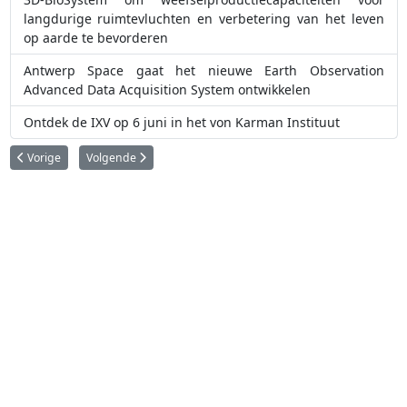
langdurige ruimtevluchten en verbetering van het leven
op aarde te bevorderen
Antwerp Space gaat het nieuwe Earth Observation
Advanced Data Acquisition System ontwikkelen
Ontdek de IXV op 6 juni in het von Karman Instituut
Vorig artikel: Altius : een nieuwe satelliet "Made in Belgium" met SPACEBEL
Volgende artikel: Sonaca vervaadigt onderdeel voor NASA's 
Vorige
Volgende