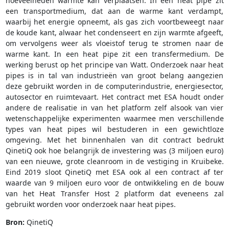
hoeveelheden warmte kan verplaatsen. In een heat pipe zit
een transportmedium, dat aan de warme kant verdampt,
waarbij het energie opneemt, als gas zich voortbeweegt naar
de koude kant, alwaar het condenseert en zijn warmte afgeeft,
om vervolgens weer als vloeistof terug te stromen naar de
warme kant. In een heat pipe zit een transfermedium. De
werking berust op het principe van Watt. Onderzoek naar heat
pipes is in tal van industrieën van groot belang aangezien
deze gebruikt worden in de computerindustrie, energiesector,
autosector en ruimtevaart. Het contract met ESA houdt onder
andere de realisatie in van het platform zelf alsook van vier
wetenschappelijke experimenten waarmee men verschillende
types van heat pipes wil bestuderen in een gewichtloze
omgeving. Met het binnenhalen van dit contract bedrukt
QinetiQ ook hoe belangrijk de investering was (3 miljoen euro)
van een nieuwe, grote cleanroom in de vestiging in Kruibeke.
Eind 2019 sloot QinetiQ met ESA ook al een contract af ter
waarde van 9 miljoen euro voor de ontwikkeling en de bouw
van het Heat Transfer Host 2 platform dat eveneens zal
gebruikt worden voor onderzoek naar heat pipes.
Bron:
QinetiQ