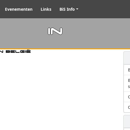
Evenementen
Links
BiS Info
m in
n België
B
O
O