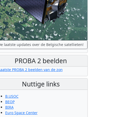
e laatste updates over de Belgische satellieten!
PROBA 2 beelden
Nuttige links
B.USOC
BEOP
BIRA
Euro Space Center