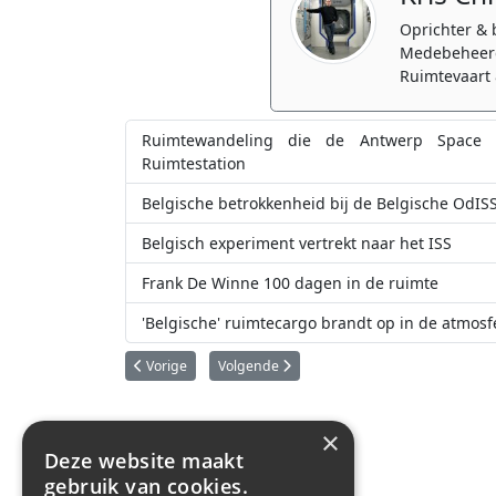
Oprichter & 
Medebeheerd
Ruimtevaart 
Ruimtewandeling die de Antwerp Space A
Ruimtestation
Belgische betrokkenheid bij de Belgische OdIS
Belgisch experiment vertrekt naar het ISS
Frank De Winne 100 dagen in de ruimte
'Belgische' ruimtecargo brandt op in de atmos
Vorig artikel: Sonaca vervaadigt onderdeel voor NASA's 
Volgende artikel: Belgische bedrijven Qine
Vorige
Volgende
×
Deze website maakt
gebruik van cookies.