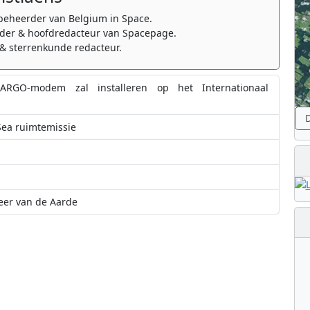
beheerder van Belgium in Space.
er & hoofdredacteur van Spacepage.
& sterrenkunde redacteur.
RGO-modem zal installeren op het Internationaal
D
Sea ruimtemissie
feer van de Aarde
Orion ruimtecapsule
tiQ en OIP Sensor Systems slepen miljoenencontract met ESA in de wacht