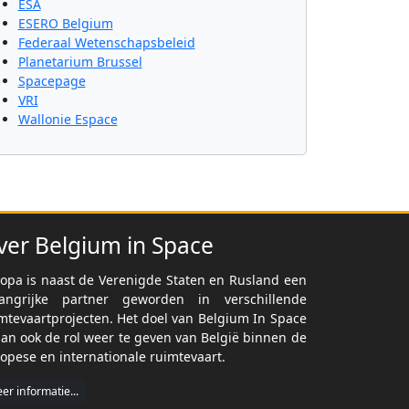
ESA
ESERO Belgium
Federaal Wetenschapsbeleid
Planetarium Brussel
Spacepage
VRI
Wallonie Espace
ver Belgium in Space
opa is naast de Verenigde Staten en Rusland een
langrijke partner geworden in verschillende
mtevaartprojecten. Het doel van Belgium In Space
dan ook de rol weer te geven van België binnen de
opese en internationale ruimtevaart.
er informatie...