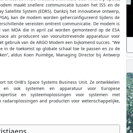
odem maakt snellere communicatie tussen het ISS en de
 Satellite System (EDRS). Dankzij het innovatieve ontwerp,
FPGA), kan de modem worden geherconfigureerd tijdens de
r verschillende vereisten omtrent communicatie. De modem is
al van MDA die in april zal worden gemonteerd op de ESA
ace als producent van vooruitstrevende apparatuur voor
 het gebruik van de ARGO Modem een bijkomend succes. “We
e in de toekomst op globale schaal toe te passen en zo de
eken”, aldus Koen Puimège, Managing Director bij Antwerp
rt tot OHB's Space Systems Business Unit. Ze ontwikkelen
gen en ook systemen en apparatuur voor Europese
expertise en systeemoplossingen voor systemen met
en radaroplossingen and producten voor wetenschappelijke,
ristiaens