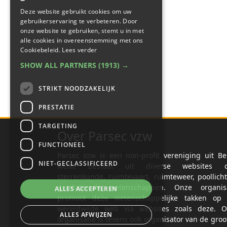
Deze website gebruikt cookies om uw
gebruikerservaring te verbeteren. Door
onze website te gebruiken, stemt u in met
alle cookies in overeenstemming met ons
Cookiebeleid.
Lees verder
SHOW ALL PARTNERS
(1913) →
STRIKT NOODZAKELIJK
PRESTATIE
TARGETING
Over Parsec vzw
FUNCTIONEEL
Parsec vzw is een non-profit vereniging uit Be
NIET-GECLASSIFICEERD
welke bestaat uit diverse websites o
sterrenkunde, ruimtevaart, ruimteweer, poollich
gerelateerde wetenschappen. Onze organisa
ALLES ACCEPTEREN
promoot deze wetenschappelijke takken op 
wereldwijde web via websites zoals deze. O
ALLES AFWIJZEN
organisatie is tevens ook organisator van de groo