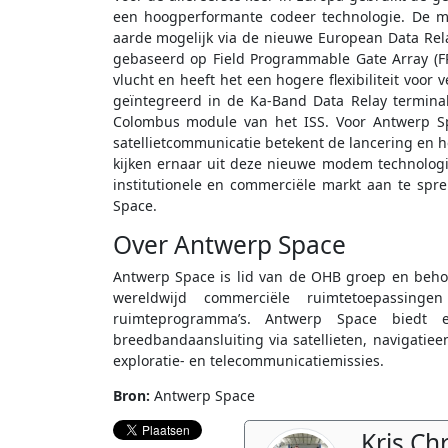
een hoogperformante codeer technologie. De m
aarde mogelijk via de nieuwe European Data Relay
gebaseerd op Field Programmable Gate Array (
vlucht en heeft het een hogere flexibiliteit voo
geïntegreerd in de Ka-Band Data Relay termin
Colombus module van het ISS. Voor Antwerp Sp
satellietcommunicatie betekent de lancering en
kijken ernaar uit deze nieuwe modem technologi
institutionele en commerciële markt aan te spr
Space.
Over Antwerp Space
Antwerp Space is lid van de OHB groep en behoo
wereldwijd commerciële ruimtetoepassin
ruimteprogramma’s. Antwerp Space biedt 
breedbandaansluiting via satellieten, navigatie
exploratie- en telecommunicatiemissies.
Bron:
Antwerp Space
Kris Ch