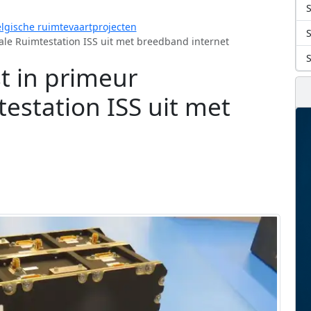
S
lgische ruimtevaartprojecten
ale Ruimtestation ISS uit met breedband internet
t in primeur
estation ISS uit met