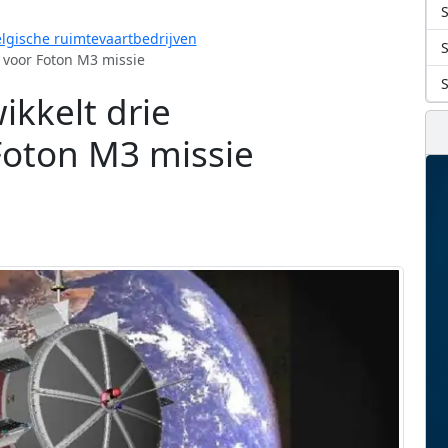
S
lgische ruimtevaartbedrijven
 voor Foton M3 missie
ikkelt drie
Foton M3 missie