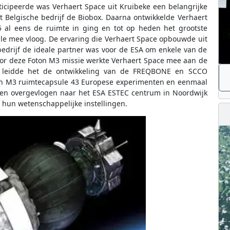
ticipeerde was Verhaert Space uit Kruibeke een belangrijke
t Belgische bedrijf de Biobox. Daarna ontwikkelde Verhaert
5 al eens de ruimte in ging en tot op heden het grootste
ule mee vloog. De ervaring die Verhaert Space opbouwde uit
bedrijf de ideale partner was voor de ESA om enkele van de
oor deze Foton M3 missie werkte Verhaert Space mee aan de
n leidde het de ontwikkeling van de FREQBONE en SCCO
ton M3 ruimtecapsule 43 Europese experimenten en eenmaal
en overgevlogen naar het ESA ESTEC centrum in Noordwijk
 hun wetenschappelijke instellingen.