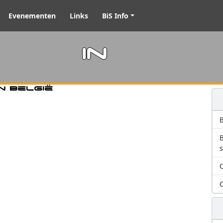
Evenementen
Links
BiS Info
m in
n België
B
O
O