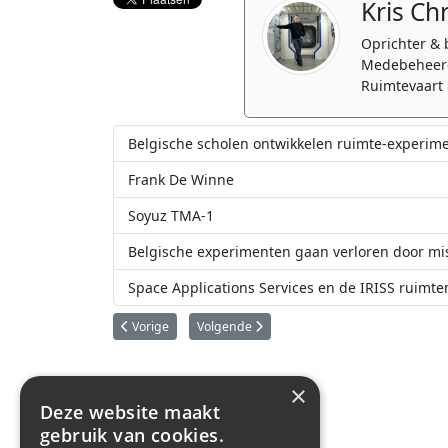
Kris Ch
Oprichter & 
Medebeheerd
Ruimtevaart 
Belgische scholen ontwikkelen ruimte-experim
Frank De Winne
Soyuz TMA-1
Belgische experimenten gaan verloren door mis
Space Applications Services en de IRISS ruimte
Vorig artikel: België en Columbus
Volgende artikel: SABCA bestuurt straalpij
Vorige
Volgende
×
Deze website maakt
gebruik van cookies.