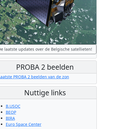
e laatste updates over de Belgische satellieten!
PROBA 2 beelden
Nuttige links
B.USOC
BEOP
BIRA
Euro Space Center