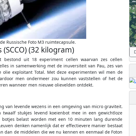
nde Russische Foto M3 ruimtecapsule.
s (SCCO) (32 kilogram)
D
nt bestond uit 18 experiment cellen waarvan zes cellen
elles in samenwerking met de inuversiteit van Pau, zes van
e olie exploitant Total. Met deze experimenten wil men de
waardoor men ondermeer zou kunnen vaststellen of het de
teren wanneer men nieuwe olievelden ontdekt.
ng van levende wezens in een omgeving van micro graviteit.
 twaalf stukjes levend koeienbot mee in een gewichtloze
e botjes belast worden met een 10 minuten lang durende
 Leuven denken namenlijk dat er effectievere manier bestaat
aan dan de middelen die we nu kennen en eenmaal de Foton