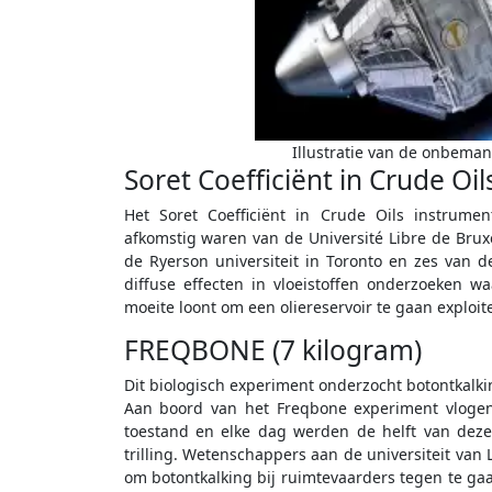
Illustratie van de onbema
Soret Coefficiënt in Crude Oil
Het Soret Coefficiënt in Crude Oils instrume
afkomstig waren van de Université Libre de Brux
de Ryerson universiteit in Toronto en zes van d
diffuse effecten in vloeistoffen onderzoeken 
moeite loont om een oliereservoir te gaan exploi
FREQBONE (7 kilogram)
Dit biologisch experiment onderzocht botontkalki
Aan boord van het Freqbone experiment vlogen
toestand en elke dag werden de helft van dez
trilling. Wetenschappers aan de universiteit van
om botontkalking bij ruimtevaarders tegen te g