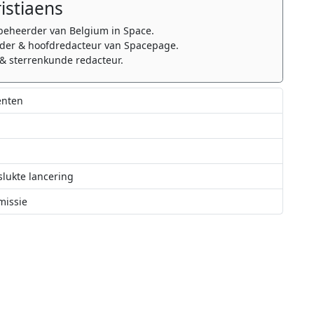
ristiaens
beheerder van Belgium in Space.
er & hoofdredacteur van Spacepage.
& sterrenkunde redacteur.
enten
lukte lancering
missie
p van nieuwe Vega raket