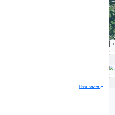
 Belgische TRAPPIST-telescoop
D
Naar boven