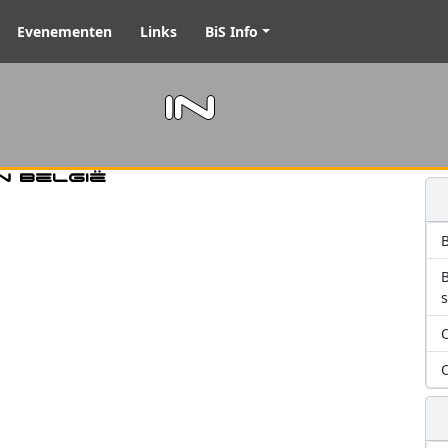
Evenementen
Links
BiS Info
m in
n België
B
O
O