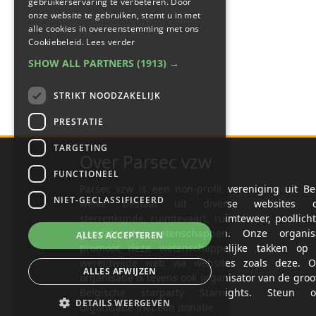
gebruikerservaring te verbeteren. Door
onze website te gebruiken, stemt u in met
alle cookies in overeenstemming met ons
Cookiebeleid.
Lees verder
SHOW ALL PARTNERS
(1913) →
STRIKT NOODZAKELIJK
PRESTATIE
TARGETING
Over Parsec vzw
FUNCTIONEEL
Parsec vzw is een non-profit vereniging uit Be
NIET-GECLASSIFICEERD
welke bestaat uit diverse websites o
sterrenkunde, ruimtevaart, ruimteweer, poollich
gerelateerde wetenschappen. Onze organisa
ALLES ACCEPTEREN
promoot deze wetenschappelijke takken op 
wereldwijde web via websites zoals deze. O
ALLES AFWIJZEN
organisatie is tevens ook organisator van de groo
Belgische starparty Starnights. Steun o
DETAILS WEERGEVEN
organisatie met een donatie.