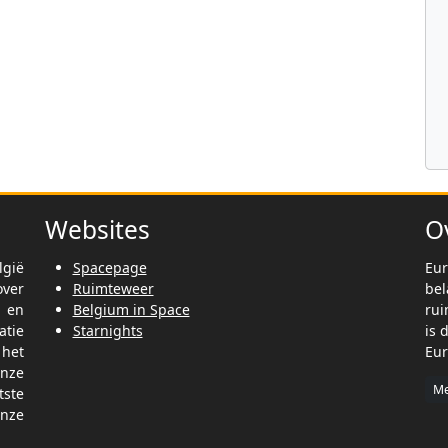
Websites
O
lgië
Spacepage
Eur
ver
Ruimteweer
be
t en
Belgium in Space
rui
tie
Starnights
is 
het
Eur
nze
Me
tste
nze