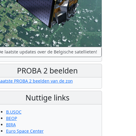
e laatste updates over de Belgische satellieten!
PROBA 2 beelden
Nuttige links
B.USOC
BEOP
BIRA
Euro Space Center