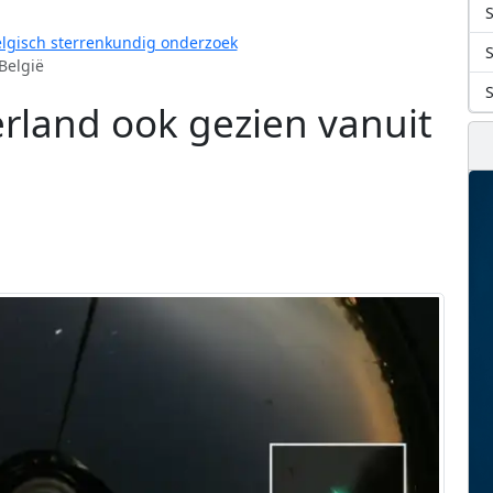
S
lgisch sterrenkundig onderzoek
België
rland ook gezien vanuit