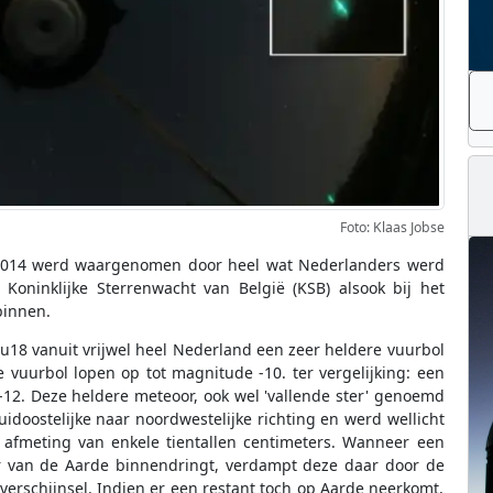
Foto: Klaas Jobse
i 2014 werd waargenomen door heel wat Nederlanders werd
Koninklijke Sterrenwacht van België (KSB) alsook bij het
binnen.
u18 vanuit vrijwel heel Nederland een zeer heldere vuurbol
 vuurbol lopen op tot magnitude -10. ter vergelijking: een
12. Deze heldere meteoor, ook wel 'vallende ster' genoemd
doostelijke naar noordwestelijke richting en werd wellicht
 afmeting van enkele tientallen centimeters. Wanneer een
r van de Aarde binnendringt, verdampt deze daar door de
verschijnsel. Indien er een restant toch op Aarde neerkomt,