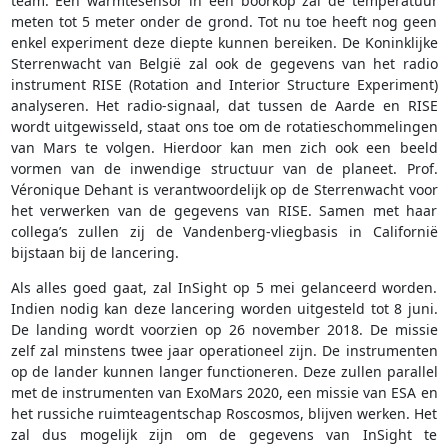
team. Een warmtesensor in een boorkop zal de temperatuur
meten tot 5 meter onder de grond. Tot nu toe heeft nog geen
enkel experiment deze diepte kunnen bereiken. De Koninklijke
Sterrenwacht van België zal ook de gegevens van het radio
instrument RISE (Rotation and Interior Structure Experiment)
analyseren. Het radio-signaal, dat tussen de Aarde en RISE
wordt uitgewisseld, staat ons toe om de rotatieschommelingen
van Mars te volgen. Hierdoor kan men zich ook een beeld
vormen van de inwendige structuur van de planeet. Prof.
Véronique Dehant is verantwoordelijk op de Sterrenwacht voor
het verwerken van de gegevens van RISE. Samen met haar
collega’s zullen zij de Vandenberg-vliegbasis in Californië
bijstaan bij de lancering.
Als alles goed gaat, zal InSight op 5 mei gelanceerd worden.
Indien nodig kan deze lancering worden uitgesteld tot 8 juni.
De landing wordt voorzien op 26 november 2018. De missie
zelf zal minstens twee jaar operationeel zijn. De instrumenten
op de lander kunnen langer functioneren. Deze zullen parallel
met de instrumenten van ExoMars 2020, een missie van ESA en
het russiche ruimteagentschap Roscosmos, blijven werken. Het
zal dus mogelijk zijn om de gegevens van InSight te