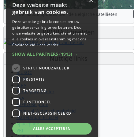
×
Deze website maakt
gebruik van cookies.
De laatste updates over de Belgische satellieten!
Deze website gebruikt cookies om uw
gebruikerservaring te verbeteren. Door
PROBA 2 beelden
onze website te gebruiken, stemt u in met
alle cookies in overeenstemming met ons
Cookiebeleid.
Lees verder
SHOW ALL PARTNERS
(1913) →
Nuttige links
STRIKT NOODZAKELIJK
B.USOC
BEOP
PRESTATIE
BIRA
TARGETING
Euro Space Center
ESA
FUNCTIONEEL
ESERO Belgium
Federaal Wetenschapsbeleid
NIET-GECLASSIFICEERD
Planetarium Brussel
Spacepage
ALLES ACCEPTEREN
VRI
Wallonie Espace