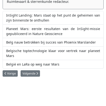
Ruimtevaart & sterrenkunde redacteur.
InSight Landing: Mars staat op het punt de geheimen van
zijn binnenste te onthullen
Planeet Mars: eerste resultaten van de InSight-missie
gepubliceerd in Nature Geoscience
Belg nauw betrokken bij succes van Phoenix Marslander
Belgische toptechnologie klaar voor vertrek naar planeet
Mars
België en LaRa op weg naar Mars
Vorig artikel: België en LaRa op weg naar Mars
Volgende artikel: Belgisch atmosfeerinstrument in uitsteke
Vorige
Volgende