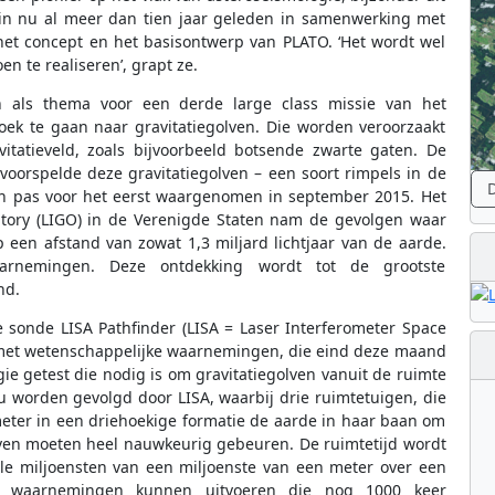
egin nu al meer dan tien jaar geleden in samenwerking met
het concept en het basisontwerp van PLATO. ‘Het wordt wel
n te realiseren’, grapt ze.
n als thema voor een derde large class missie van het
k te gaan naar gravitatiegolven. Die worden veroorzaakt
itatieveld, zoals bijvoorbeeld botsende zwarte gaten. De
 voorspelde deze gravitatiegolven – een soort rimpels in de
D
en pas voor het eerst waargenomen in september 2015. Het
atory (LIGO) in de Verenigde Staten nam de gevolgen waar
een afstand van zowat 1,3 miljard lichtjaar van de aarde.
arnemingen. Deze ontdekking wordt tot de grootste
nd.
 sonde LISA Pathfinder (LISA = Laser Interferometer Space
 met wetenschappelijke waarnemingen, die eind deze maand
gie getest die nodig is om gravitatiegolven vanuit de ruimte
 worden gevolgd door LISA, waarbij drie ruimtetuigen, die
meter in een driehoekige formatie de aarde in haar baan om
lven moeten heel nauwkeurig gebeuren. De ruimtetijd wordt
le miljoensten van een miljoenste van een meter over een
al waarnemingen kunnen uitvoeren die nog 1000 keer