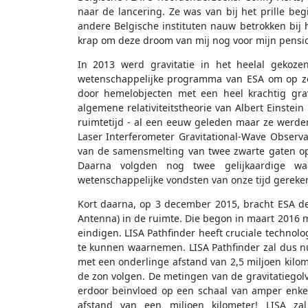
naar de lancering. Ze was van bij het prille b
andere Belgische instituten nauw betrokken bij 
krap om deze droom van mij nog voor mijn pensioe
In 2013 werd gravitatie in het heelal gekoze
wetenschappelijke programma van ESA om op zoe
door hemelobjecten met een heel krachtig grav
algemene relativiteitstheorie van Albert Einstein
ruimtetijd - al een eeuw geleden maar ze werd
Laser Interferometer Gravitational-Wave Observ
van de samensmelting van twee zwarte gaten op 
Daarna volgden nog twee gelijkaardige wa
wetenschappelijke vondsten van onze tijd gereke
Kort daarna, op 3 december 2015, bracht ESA de
Antenna) in de ruimte. Die begon in maart 2016
eindigen. LISA Pathfinder heeft cruciale technolo
te kunnen waarnemen. LISA Pathfinder zal dus nu
met een onderlinge afstand van 2,5 miljoen kilo
de zon volgen. De metingen van de gravitatiego
erdoor beïnvloed op een schaal van amper enke
afstand van een miljoen kilometer! LISA z