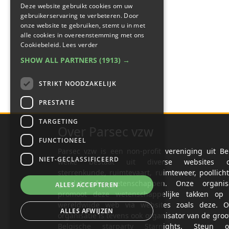
Deze website gebruikt cookies om uw
gebruikerservaring te verbeteren. Door
onze website te gebruiken, stemt u in met
alle cookies in overeenstemming met ons
Cookiebeleid.
Lees verder
SHOW ALL PARTNERS
(1913) →
STRIKT NOODZAKELIJK
PRESTATIE
TARGETING
Over Parsec vzw
FUNCTIONEEL
Parsec vzw is een non-profit vereniging uit Be
NIET-GECLASSIFICEERD
welke bestaat uit diverse websites o
sterrenkunde, ruimtevaart, ruimteweer, poollich
gerelateerde wetenschappen. Onze organisa
ALLES ACCEPTEREN
promoot deze wetenschappelijke takken op 
wereldwijde web via websites zoals deze. O
ALLES AFWIJZEN
organisatie is tevens ook organisator van de groo
Belgische starparty Starnights. Steun o