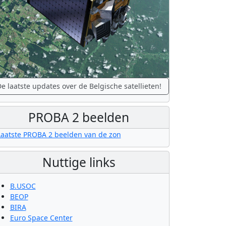
e laatste updates over de Belgische satellieten!
PROBA 2 beelden
Nuttige links
B.USOC
BEOP
BIRA
Euro Space Center