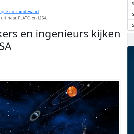
S
lgië en ruimtevaart
 uit naar PLATO en LISA
ers en ingenieurs kijken
ISA