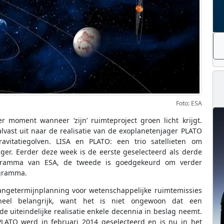
Foto: ESA
r moment wanneer ‘zijn’ ruimteproject groen licht krijgt.
lvast uit naar de realisatie van de exoplanetenjager PLATO
vitatiegolven. LISA en PLATO: een trio satellieten om
ager. Eerder deze week is de eerste geselecteerd als derde
rogramma van ESA, de tweede is goedgekeurd om verder
ogramma.
langetermijnplanning voor wetenschappelijke ruimtemissies
 heel belangrijk, want het is niet ongewoon dat een
de uiteindelijke realisatie enkele decennia in beslag neemt.
 PLATO werd in februari 2014 geselecteerd en is nu in het