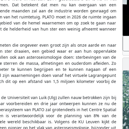
omen. Dat betekent dat men nu kan overgaan van een
komende maanden zal aan de industrie worden gevraagd om
rm van het ruimtetuig. PLATO moet in 2026 de ruimte ingaan
d gebied van de hemel waarnemen om op zoek te gaan naar
t de helderheid van hun ster een weinig afneemt wanneer
neten die ongeveer even groot zijn als onze aarde en naar
un ster draaien, een gebied waar er aan hun oppervlakte
llen ook aan asteroseismologie doen: sterbevingen van de
ie sterren de massa, afmetingen en ouderdom afleiden. Zo
beter te kunnen begrijpen en te kunnen nagaan of een
l zijn waarnemingen doen vanaf het virtuele Lagrangepunt
ch dit op een afstand van 1,5 miljoen kilometer voorbij de
 Universiteit van Luik (Ulg) zullen nauw betrokken zijn bij
aar voorbereiden en drie jaar ontwerpen kunnen ze nu de
merasysteem van PLATO zal grotendeels in het Centre Spatial
n is verantwoordelijk voor de planning van 8% van de
ele wereld beschikbaar is. Volgens de KU Leuven kijkt de
n pionier op het vlak van asteroseismologie, bijzonder uit