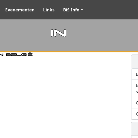
Evenementen
Links
BiS Info
m in
n België
B
O
O