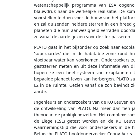
wetenschappelijk programma van ESA opgen
blauwdruk naar de werkelijke realisatie. De 
voorstellen te doen voor de bouw van het platfo
en zal duizenden heldere sterren in een bree
planeten die hun aanwezigheid verraden doorda
ze vanaf de aarde gezien voor de ster passeren.
PLATO gaat in het bijzonder op zoek naar exopla
‘superaardes’ die in de habitable zone rond h
vloeibaar water kan voorkomen. Onderzoekers zu
gaststerren meten en uit deze informatie van d
hopen ze een heel systeem van exoplaneten 
bepaalde planeet leven kan herbergen. PLATO za
L2 in de ruimte. Gezien vanaf de zon bevindt zi
aarde.
Ingenieurs en onderzoekers van de KU Leuven en de
de ontwikkeling van PLATO. Na meer dan tien j
theorie in de praktijk omzetten. Het complexe ca
de Liège (CSL) getest worden en de KU Leuve
waarnemingstijd die voor onderzoekers in de h
Belgische PLATO-hoofdonderzoeker Conny Aerts, ee