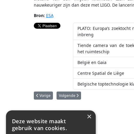
nauwkeuriger zijn dan deze met LIGO. De lancerin
Bron:
ESA
PLATO: Europa’s zoektocht 
inbreng
Tiende camera van de toek
het ruimteschip
België en Gaia
Centre Spatial de Liège
Belgische toptechnologie kl
Vorig artikel: Overleven in de ruimte: MELiSSA zoekt het
Volgende artikel: Succesvolle lancering van
Vorige
Volgende
×
Deze website maakt
gebruik van cookies.