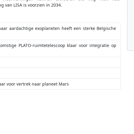
g van LISA is voorzien in 2034.
naar aardachtige exoplaneten heeft een sterke Belgische
omstige PLATO-ruimtetelescoop klaar voor integratie op
aar voor vertrek naar planeet Mars
 na erkenning door Universiteit Antwerpen verder uit
 een uniek project dat 23 landen verenigt