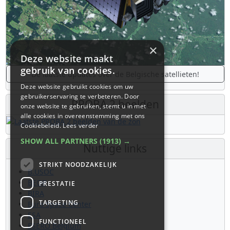
×
Deze website maakt
gebruik van cookies.
De laatste updates over de Belgische satellieten!
Deze website gebruikt cookies om uw
gebruikerservaring te verbeteren. Door
PROBA 2 beelden
onze website te gebruiken, stemt u in met
alle cookies in overeenstemming met ons
Cookiebeleid.
Lees verder
SHOW ALL PARTNERS
(1913) →
Nuttige links
STRIKT NOODZAKELIJK
B.USOC
BEOP
PRESTATIE
BIRA
TARGETING
Euro Space Center
ESA
FUNCTIONEEL
ESERO Belgium