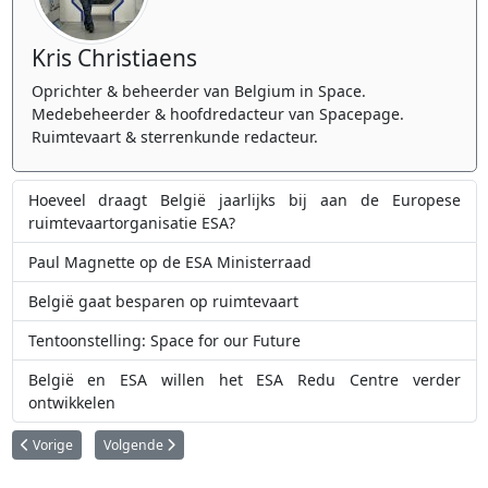
Kris Christiaens
Oprichter & beheerder van Belgium in Space.
Medebeheerder & hoofdredacteur van Spacepage.
Ruimtevaart & sterrenkunde redacteur.
Hoeveel draagt België jaarlijks bij aan de Europese
ruimtevaartorganisatie ESA?
Paul Magnette op de ESA Ministerraad
België gaat besparen op ruimtevaart
Tentoonstelling: Space for our Future
België en ESA willen het ESA Redu Centre verder
ontwikkelen
Vorig artikel: Een ongewone stofstorm op Mars onthult hoe de Rode Planeet
Volgende artikel: Klaar om je carrière te starten? De ESA-sta
Vorige
Volgende