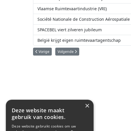
Vlaamse Ruimtevaartindustrie (VRI)
Société Nationale de Construction Aérospatiale
SPACEBEL viert zilveren jubileum
België krijgt eigen ruimtevaartagentschap
Vorig artikel: Kijk op 20 maart in België naar een zonsver
Volgende artikel: V2: Van terreurwapen tot
Vorige
Volgende
×
Deze website maakt
gebruik van cookies.
Deze website gebruikt cookies om uw