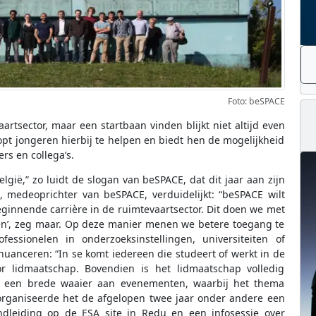
Foto: beSPACE
rtsector, maar een startbaan vinden blijkt niet altijd even
pt jongeren hierbij te helpen en biedt hen de mogelijkheid
s en collega’s.
ië,” zo luidt de slogan van beSPACE, dat dit jaar aan zijn
 medeoprichter van beSPACE, verduidelijkt: “beSPACE wilt
ginnende carrière in de ruimtevaartsector. Dit doen we met
gen’, zeg maar. Op deze manier menen we betere toegang te
essionelen in onderzoeksinstellingen, universiteiten of
e nuanceren: “In se komt iedereen die studeert of werkt in de
or lidmaatschap. Bovendien is het lidmaatschap volledig
CE een brede waaier aan evenementen, waarbij het thema
o organiseerde het de afgelopen twee jaar onder andere een
ndleiding op de ESA site in Redu en een infosessie over