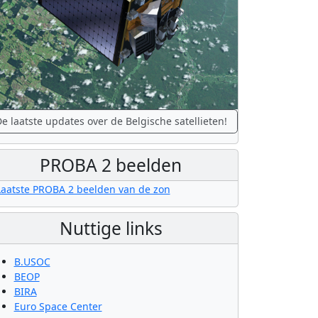
e laatste updates over de Belgische satellieten!
PROBA 2 beelden
Nuttige links
B.USOC
BEOP
BIRA
Euro Space Center