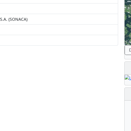
 S.A. (SONACA)
D
duistering!
 Maanraket