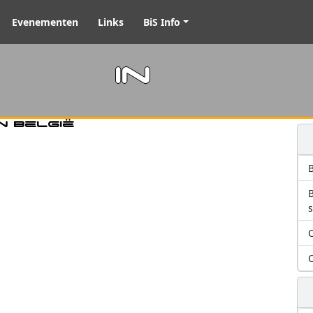
Evenementen
Links
BiS Info
m in
n België
B
O
O