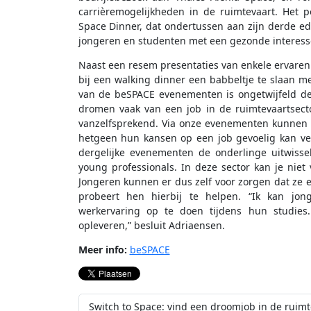
carrièremogelijkheden in de ruimtevaart. Het po
Space Dinner, dat ondertussen aan zijn derde edit
jongeren en studenten met een gezonde interesse
Naast een resem presentaties van enkele ervaren
bij een walking dinner een babbeltje te slaan m
van de beSPACE evenementen is ongetwijfeld de
dromen vaak van een job in de ruimtevaartsector
vanzelfsprekend. Via onze evenementen kunnen j
hetgeen hun kansen op een job gevoelig kan ve
dergelijke evenementen de onderlinge uitwiss
young professionals. In deze sector kan je ni
Jongeren kunnen er dus zelf voor zorgen dat ze
probeert hen hierbij te helpen. “Ik kan jo
werkervaring op te doen tijdens hun studies.
opleveren,” besluit Adriaensen.
Meer info:
beSPACE
Switch to Space: vind een droomjob in de ruimt