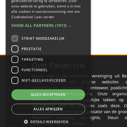
gebruikerservaring te verbeteren. Door
onze website te gebruiken, stemt u in met
alle cookies in overeenstemming met ons
Cookiebeleid.
Lees verder
SHOW ALL PARTNERS
(1913) →
STRIKT NOODZAKELIJK
PRESTATIE
TARGETING
Over Parsec vzw
FUNCTIONEEL
Parsec vzw is een non-profit vereniging uit Be
NIET-GECLASSIFICEERD
welke bestaat uit diverse websites o
sterrenkunde, ruimtevaart, ruimteweer, poollich
gerelateerde wetenschappen. Onze organisa
ALLES ACCEPTEREN
promoot deze wetenschappelijke takken op 
wereldwijde web via websites zoals deze. O
ALLES AFWIJZEN
organisatie is tevens ook organisator van de groo
Belgische starparty Starnights. Steun o
DETAILS WEERGEVEN
organisatie met een donatie.