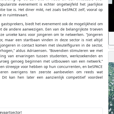
pulairste evenement is echter ongetwijfeld het jaarlijkse
ie toe is. Het diner mikt, net zoals beSPACE zelf, vooral op
 in ruimtevaart.
 gastsprekers, biedt het evenement ook de mogelijkheid om
et de andere aanwezigen. Een van de belangrijkste troeven
ze unieke kans voor jongeren om te netwerken. “Jongeren
, maar een startbaan vinden in deze sector is niet altijd
ongeren in contact komen met sleutelfiguren in de sector,
rhogen,” aldus Adriaensen. “Bovendien stimuleren we met
eling van ervaringen tussen studenten, werkzoekenden en
et vroeg genoeg beginnen met uitbouwen van een netwerk.”
 een streepje voor hebben op hun concurrenten, en beSPACE
ngeren overigens ten zeerste aanbevelen om reeds wat
 Dit kan hen later een aanzienlijk competitief voordeel
evaartsector!