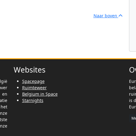
Naar boven
Websites
O
lgië
Spacepage
Eur
ver
Ruimteweer
be
t en
Belgium in Space
rui
tie
Starnights
is 
het
Eur
nze
Me
tste
nze