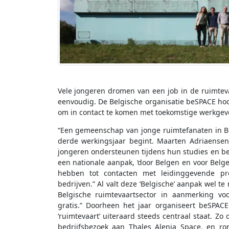
Vele jongeren dromen van een job in de ruimtevaa
eenvoudig. De Belgische organisatie beSPACE hoo
om in contact te komen met toekomstige werkgever
“Een gemeenschap van jonge ruimtefanaten in Belg
derde werkingsjaar begint. Maarten Adriaensen,
jongeren ondersteunen tijdens hun studies en be
een nationale aanpak, ‘door Belgen en voor Bel
hebben tot contacten met leidinggevende prof
bedrijven.” Al valt deze ‘Belgische’ aanpak wel t
Belgische ruimtevaartsector in aanmerking vo
gratis.” Doorheen het jaar organiseert beSPA
‘ruimtevaart’ uiteraard steeds centraal staat. Z
bedrijfsbezoek aan Thales Alenia Space, en ro