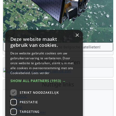
×
Deze website maakt
gebruik van cookies.
De laatste updates over de Belgische satellieten!
Deze website gebruikt cookies om uw
gebruikerservaring te verbeteren. Door
PROBA 2 beelden
onze website te gebruiken, stemt u in met
alle cookies in overeenstemming met ons
Cookiebeleid.
Lees verder
SHOW ALL PARTNERS
(1913) →
Nuttige links
STRIKT NOODZAKELIJK
B.USOC
BEOP
PRESTATIE
BIRA
TARGETING
Euro Space Center