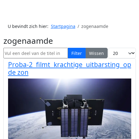
U bevindt zich hier:
Startpagina
zogenaamde
zogenaamde
Vul een deel van de titel in
Toon #
Filter
Wissen
Proba-2 filmt krachtige uitbarsting op
de zon