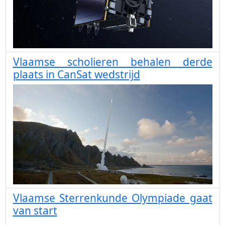
Vlaamse scholieren behalen derde
plaats in CanSat wedstrijd
Vlaamse Sterrenkunde Olympiade gaat
van start