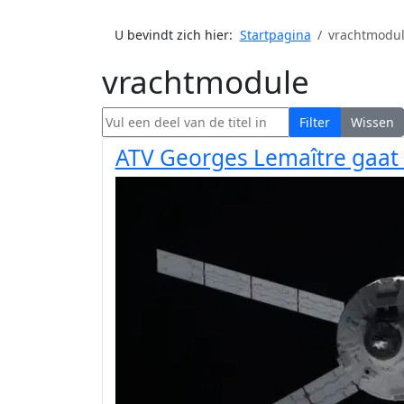
U bevindt zich hier:
Startpagina
vrachtmodu
vrachtmodule
Vul een deel van de titel in
Filter
Wissen
ATV Georges Lemaître gaat