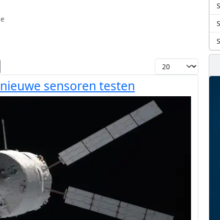
S
le
Toon #
 nieuwe sensoren testen