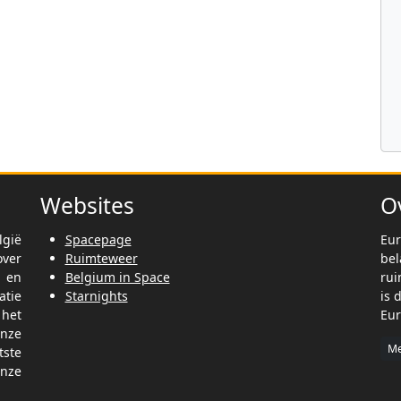
Websites
O
lgië
Spacepage
Eur
ver
Ruimteweer
be
t en
Belgium in Space
rui
tie
Starnights
is 
het
Eur
nze
Me
tste
nze