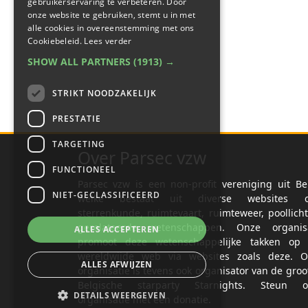
gebruikerservaring te verbeteren. Door
onze website te gebruiken, stemt u in met
alle cookies in overeenstemming met ons
Cookiebeleid.
Lees verder
SHOW ALL PARTNERS
(1913) →
STRIKT NOODZAKELIJK
PRESTATIE
TARGETING
Over Parsec vzw
FUNCTIONEEL
Parsec vzw is een non-profit vereniging uit Be
NIET-GECLASSIFICEERD
welke bestaat uit diverse websites o
sterrenkunde, ruimtevaart, ruimteweer, poollich
gerelateerde wetenschappen. Onze organisa
ALLES ACCEPTEREN
promoot deze wetenschappelijke takken op 
wereldwijde web via websites zoals deze. O
ALLES AFWIJZEN
organisatie is tevens ook organisator van de groo
Belgische starparty Starnights. Steun o
DETAILS WEERGEVEN
organisatie met een donatie.