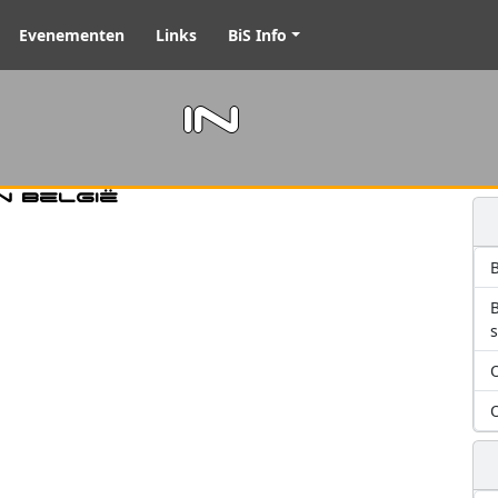
Evenementen
Links
BiS Info
m in
n België
B
O
O