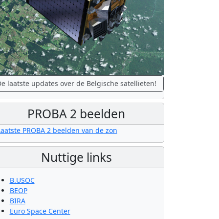
e laatste updates over de Belgische satellieten!
PROBA 2 beelden
Nuttige links
B.USOC
BEOP
BIRA
Euro Space Center