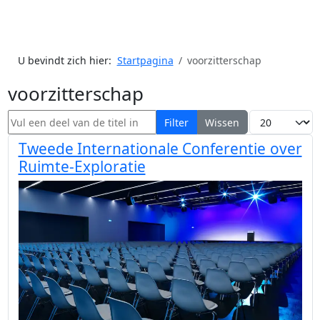
U bevindt zich hier:
Startpagina
voorzitterschap
voorzitterschap
Vul een deel van de titel in
Toon #
Filter
Wissen
Tweede Internationale Conferentie over
Ruimte-Exploratie