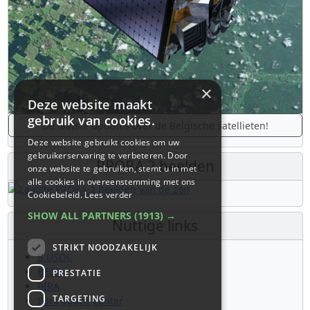
×
Deze website maakt
gebruik van cookies.
De laatste updates over de Belgische satellieten!
Deze website gebruikt cookies om uw
gebruikerservaring te verbeteren. Door
PROBA 2 beelden
onze website te gebruiken, stemt u in met
alle cookies in overeenstemming met ons
Cookiebeleid.
Lees verder
SHOW ALL PARTNERS
(1913) →
Nuttige links
STRIKT NOODZAKELIJK
B.USOC
BEOP
PRESTATIE
BIRA
TARGETING
Euro Space Center