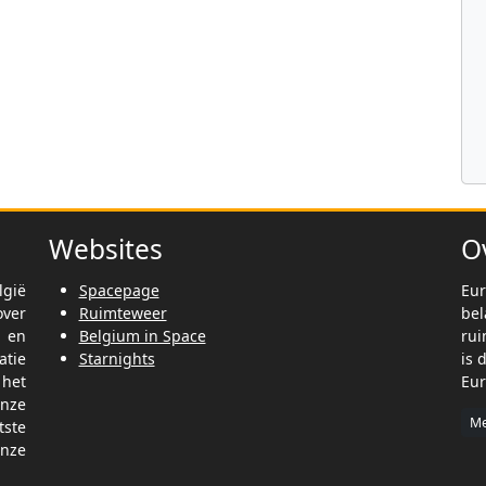
Websites
O
lgië
Spacepage
Eur
ver
Ruimteweer
be
t en
Belgium in Space
rui
tie
Starnights
is 
het
Eur
nze
Me
tste
nze