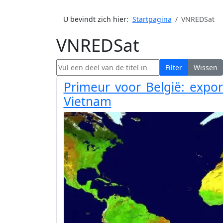
U bevindt zich hier:
Startpagina
VNREDSat
VNREDSat
Vul een deel van de titel in
Filter
Wissen
Primeur voor België: expor
Vietnam