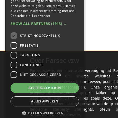
gebruikerservaring te verbeteren. Door
onze website te gebruiken, stemt u in met
alle cookies in overeenstemming met ons
Cookiebeleid.
Lees verder
SHOW ALL PARTNERS
(1913) →
STRIKT NOODZAKELIJK
PRESTATIE
TARGETING
Over Parsec vzw
FUNCTIONEEL
Parsec vzw is een non-profit vereniging uit Be
NIET-GECLASSIFICEERD
welke bestaat uit diverse websites o
sterrenkunde, ruimtevaart, ruimteweer, poollich
gerelateerde wetenschappen. Onze organisa
ALLES ACCEPTEREN
promoot deze wetenschappelijke takken op 
wereldwijde web via websites zoals deze. O
ALLES AFWIJZEN
organisatie is tevens ook organisator van de groo
Belgische starparty Starnights. Steun o
DETAILS WEERGEVEN
organisatie met een donatie.