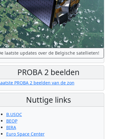
e laatste updates over de Belgische satellieten!
PROBA 2 beelden
Nuttige links
B.USOC
BEOP
BIRA
Euro Space Center