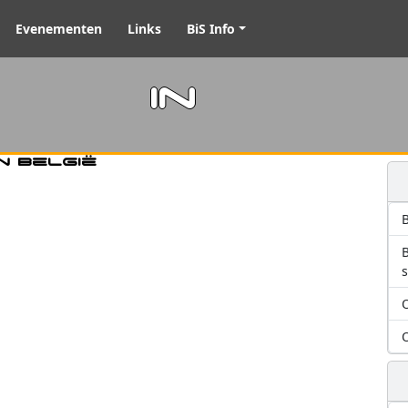
Evenementen
Links
BiS Info
m in
n België
B
O
O