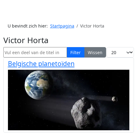
U bevindt zich hier:
Startpagina
Victor Horta
Victor Horta
Vul een deel van de titel in
Toon #
Filter
Wissen
Belgische planetoïden