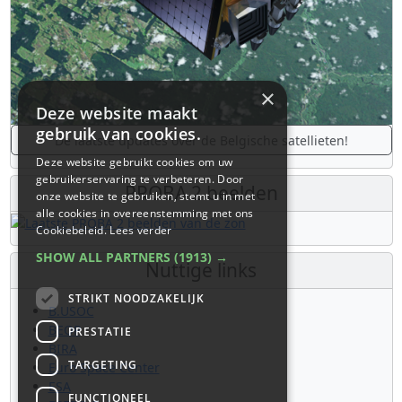
×
Deze website maakt
gebruik van cookies.
De laatste updates over de Belgische satellieten!
Deze website gebruikt cookies om uw
gebruikerservaring te verbeteren. Door
PROBA 2 beelden
onze website te gebruiken, stemt u in met
alle cookies in overeenstemming met ons
Cookiebeleid.
Lees verder
SHOW ALL PARTNERS
(1913) →
Nuttige links
STRIKT NOODZAKELIJK
B.USOC
BEOP
PRESTATIE
BIRA
TARGETING
Euro Space Center
ESA
FUNCTIONEEL