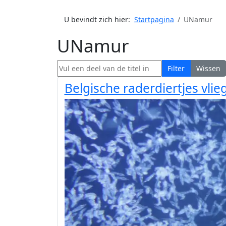
U bevindt zich hier:
Startpagina
UNamur
UNamur
Vul een deel van de titel in
Filter
Wissen
Belgische raderdiertjes vli