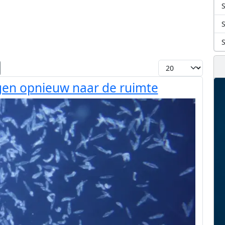
S
Toon #
egen opnieuw naar de ruimte