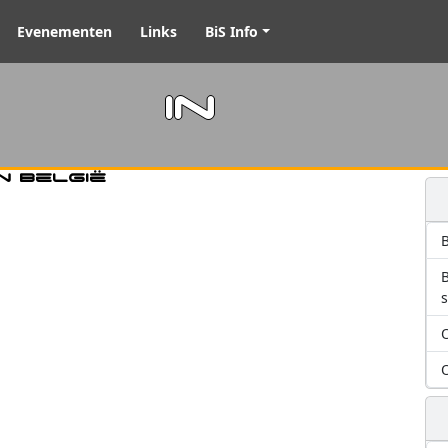
Evenementen
Links
BiS Info
m in
n België
B
O
O