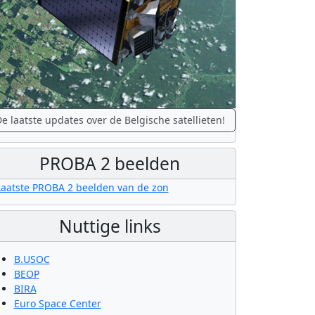
e laatste updates over de Belgische satellieten!
PROBA 2 beelden
Nuttige links
B.USOC
BEOP
BIRA
Euro Space Center