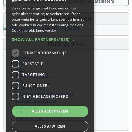
De laatste updates over de Belgische satellieten!
Deze website gebruikt cookies om uw
gebruikerservaring te verbeteren. Door
PROBA 2 beelden
onze website te gebruiken, stemt u in met
alle cookies in overeenstemming met ons
Cookiebeleid.
Lees verder
SHOW ALL PARTNERS
(1913) →
Nuttige links
STRIKT NOODZAKELIJK
B.USOC
BEOP
PRESTATIE
BIRA
TARGETING
Euro Space Center
ESA
FUNCTIONEEL
ESERO Belgium
Federaal Wetenschapsbeleid
NIET-GECLASSIFICEERD
Planetarium Brussel
Spacepage
ALLES ACCEPTEREN
VRI
Wallonie Espace
ALLES AFWIJZEN