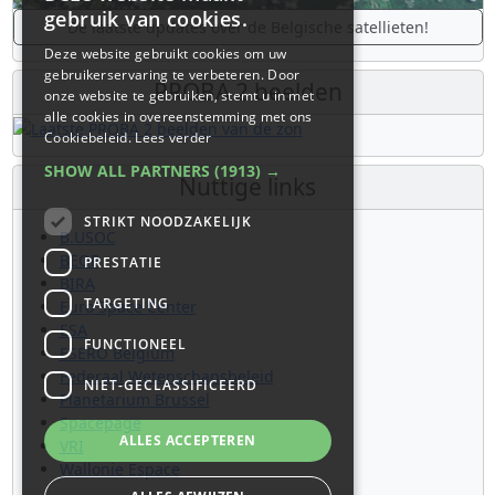
gebruik van cookies.
De laatste updates over de Belgische satellieten!
Deze website gebruikt cookies om uw
gebruikerservaring te verbeteren. Door
PROBA 2 beelden
onze website te gebruiken, stemt u in met
alle cookies in overeenstemming met ons
Cookiebeleid.
Lees verder
SHOW ALL PARTNERS
(1913) →
Nuttige links
STRIKT NOODZAKELIJK
B.USOC
BEOP
PRESTATIE
BIRA
TARGETING
Euro Space Center
ESA
FUNCTIONEEL
ESERO Belgium
Federaal Wetenschapsbeleid
NIET-GECLASSIFICEERD
Planetarium Brussel
Spacepage
ALLES ACCEPTEREN
VRI
Wallonie Espace