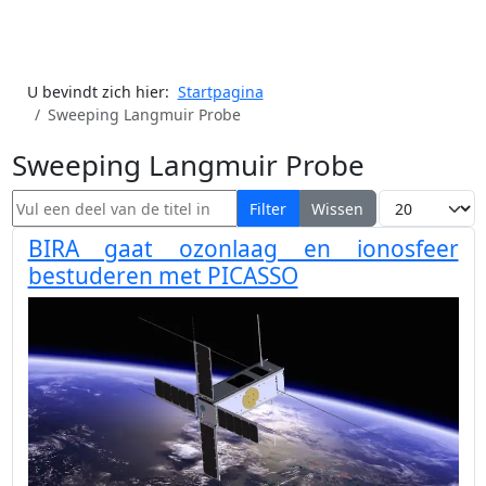
U bevindt zich hier:
Startpagina
Sweeping Langmuir Probe
Sweeping Langmuir Probe
Vul een deel van de titel in
Toon #
Filter
Wissen
BIRA gaat ozonlaag en ionosfeer
bestuderen met PICASSO