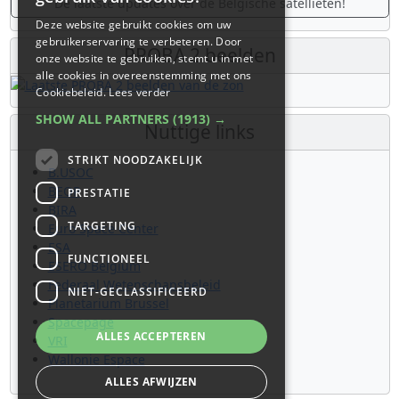
De laatste updates over de Belgische satellieten!
Deze website gebruikt cookies om uw
gebruikerservaring te verbeteren. Door
PROBA 2 beelden
onze website te gebruiken, stemt u in met
alle cookies in overeenstemming met ons
Cookiebeleid.
Lees verder
SHOW ALL PARTNERS
(1913) →
Nuttige links
STRIKT NOODZAKELIJK
B.USOC
BEOP
PRESTATIE
BIRA
TARGETING
Euro Space Center
ESA
FUNCTIONEEL
ESERO Belgium
Federaal Wetenschapsbeleid
NIET-GECLASSIFICEERD
Planetarium Brussel
Spacepage
ALLES ACCEPTEREN
VRI
Wallonie Espace
ALLES AFWIJZEN