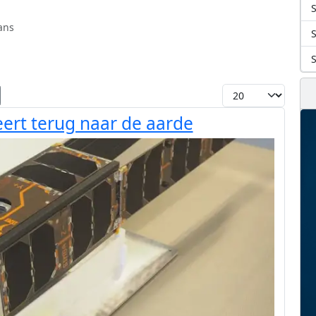
S
ans
Toon #
ert terug naar de aarde