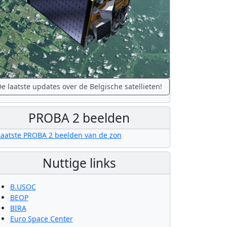
e laatste updates over de Belgische satellieten!
PROBA 2 beelden
Nuttige links
B.USOC
BEOP
BIRA
Euro Space Center