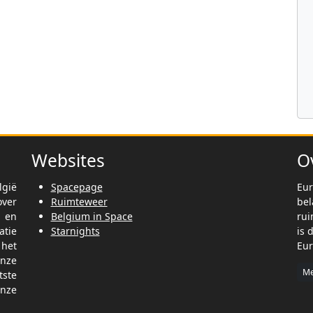
Websites
O
lgië
Spacepage
Eur
ver
Ruimteweer
be
t en
Belgium in Space
rui
tie
Starnights
is 
het
Eur
nze
Me
tste
nze