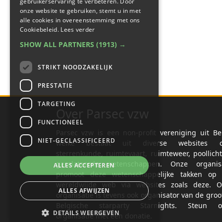
gebruikerservaring te verbeteren. Door
onze website te gebruiken, stemt u in met
alle cookies in overeenstemming met ons
Cookiebeleid.
Lees verder
SHOW ALL PARTNERS
(1913) →
STRIKT NOODZAKELIJK
PRESTATIE
TARGETING
Over Parsec vzw
FUNCTIONEEL
Parsec vzw is een non-profit vereniging uit Be
NIET-GECLASSIFICEERD
welke bestaat uit diverse websites o
sterrenkunde, ruimtevaart, ruimteweer, poollich
gerelateerde wetenschappen. Onze organisa
ALLES ACCEPTEREN
promoot deze wetenschappelijke takken op 
wereldwijde web via websites zoals deze. O
ALLES AFWIJZEN
organisatie is tevens ook organisator van de groo
Belgische starparty Starnights. Steun o
DETAILS WEERGEVEN
organisatie met een donatie.