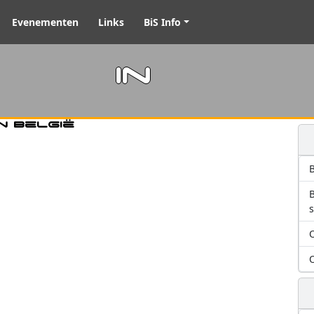
Evenementen
Links
BiS Info
m in
n België
B
O
O