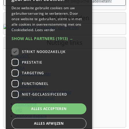
De laatste updates over de Belgische satellieten!
Deze website gebruikt cookies om uw
gebruikerservaring te verbeteren. Door
PROBA 2 beelden
onze website te gebruiken, stemt u in met
alle cookies in overeenstemming met ons
Cookiebeleid.
Lees verder
SHOW ALL PARTNERS
(1913) →
Nuttige links
STRIKT NOODZAKELIJK
B.USOC
BEOP
PRESTATIE
BIRA
TARGETING
Euro Space Center
ESA
FUNCTIONEEL
ESERO Belgium
Federaal Wetenschapsbeleid
NIET-GECLASSIFICEERD
Planetarium Brussel
Spacepage
ALLES ACCEPTEREN
VRI
Wallonie Espace
ALLES AFWIJZEN