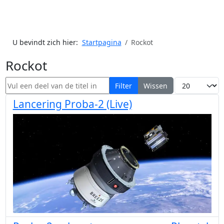
U bevindt zich hier:
Startpagina
Rockot
Rockot
Vul een deel van de titel in
Toon #
Filter
Wissen
Lancering Proba-2 (Live)