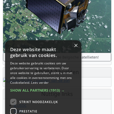
×
Deze website maakt
gebruik van cookies.
De laatste updates over de Belgische satellieten!
Deze website gebruikt cookies om uw
gebruikerservaring te verbeteren. Door
PROBA 2 beelden
onze website te gebruiken, stemt u in met
alle cookies in overeenstemming met ons
Cookiebeleid.
Lees verder
SHOW ALL PARTNERS
(1913) →
Nuttige links
STRIKT NOODZAKELIJK
B.USOC
BEOP
PRESTATIE