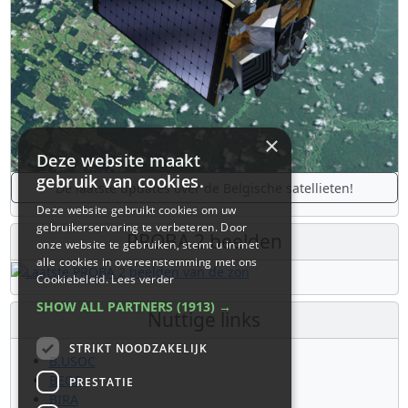
×
Deze website maakt
gebruik van cookies.
De laatste updates over de Belgische satellieten!
Deze website gebruikt cookies om uw
gebruikerservaring te verbeteren. Door
PROBA 2 beelden
onze website te gebruiken, stemt u in met
alle cookies in overeenstemming met ons
Cookiebeleid.
Lees verder
SHOW ALL PARTNERS
(1913) →
Nuttige links
STRIKT NOODZAKELIJK
B.USOC
BEOP
PRESTATIE
BIRA