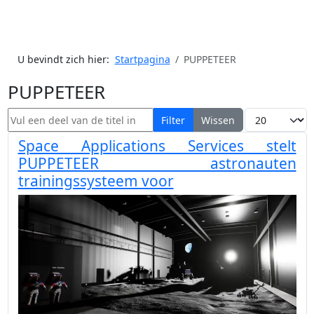
U bevindt zich hier:
Startpagina
PUPPETEER
PUPPETEER
Vul een deel van de titel in
Toon #
Filter
Wissen
Space Applications Services stelt
PUPPETEER astronauten
trainingssysteem voor