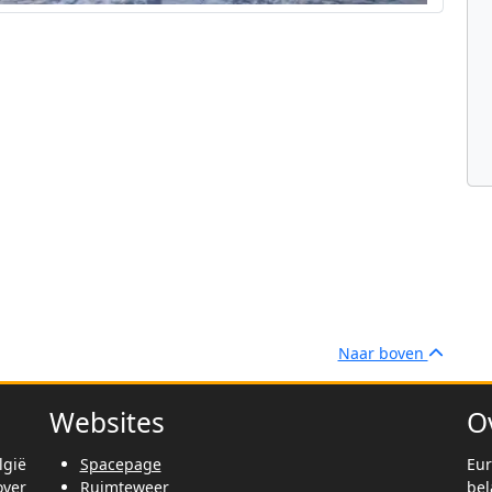
Naar boven
Websites
O
lgië
Spacepage
Eur
ver
Ruimteweer
be