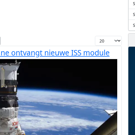
S
Toon #
ne ontvangt nieuwe ISS module