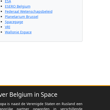
ESA
ESERO Belgium
Federaal Wetenschapsbeleid
Planetarium Brussel
Spacepage
VRI
Wallonie Espace
ver Belgium in Space
opa is naast de Verenigde Staten en Rusland een
langrijke partner geworden in verschillende