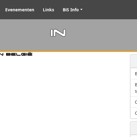
Evenementen
Links
BiS Info
m in
n België
B
O
O