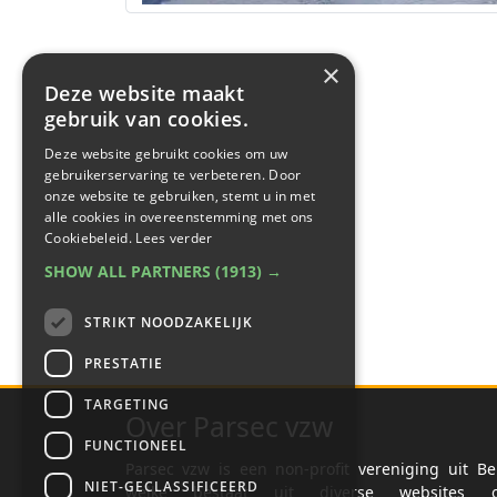
×
Deze website maakt
gebruik van cookies.
Deze website gebruikt cookies om uw
gebruikerservaring te verbeteren. Door
onze website te gebruiken, stemt u in met
alle cookies in overeenstemming met ons
Cookiebeleid.
Lees verder
SHOW ALL PARTNERS
(1913) →
STRIKT NOODZAKELIJK
PRESTATIE
TARGETING
Over Parsec vzw
FUNCTIONEEL
Parsec vzw is een non-profit vereniging uit Be
NIET-GECLASSIFICEERD
welke bestaat uit diverse websites o