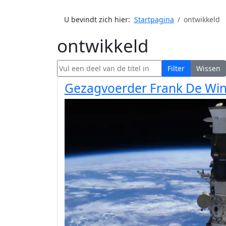
U bevindt zich hier:
Startpagina
ontwikkeld
ontwikkeld
Vul een deel van de titel in
Filter
Wissen
Gezagvoerder Frank De Win