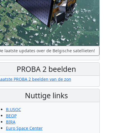
e laatste updates over de Belgische satellieten!
PROBA 2 beelden
Nuttige links
B.USOC
BEOP
BIRA
Euro Space Center