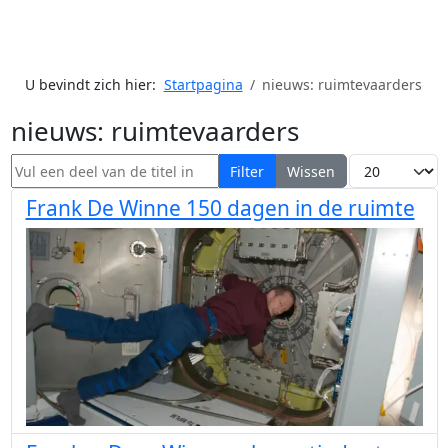
U bevindt zich hier:
Startpagina
nieuws: ruimtevaarders
nieuws: ruimtevaarders
Vul een deel van de titel in
Toon #
Filter
Wissen
Frank De Winne 150 dagen in de ruimte