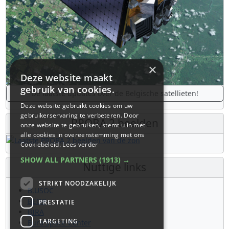
×
Deze website maakt
gebruik van cookies.
De laatste updates over de Belgische satellieten!
Deze website gebruikt cookies om uw
gebruikerservaring te verbeteren. Door
PROBA 2 beelden
onze website te gebruiken, stemt u in met
alle cookies in overeenstemming met ons
Cookiebeleid.
Lees verder
SHOW ALL PARTNERS
(1913) →
Nuttige links
STRIKT NOODZAKELIJK
B.USOC
BEOP
PRESTATIE
BIRA
TARGETING
Euro Space Center