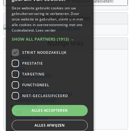
De laatste updates over de Belgische satellieten!
Deze website gebruikt cookies om uw
gebruikerservaring te verbeteren. Door
PROBA 2 beelden
onze website te gebruiken, stemt u in met
alle cookies in overeenstemming met ons
Cookiebeleid.
Lees verder
SHOW ALL PARTNERS
(1913) →
Nuttige links
STRIKT NOODZAKELIJK
B.USOC
BEOP
PRESTATIE
BIRA
TARGETING
Euro Space Center
ESA
FUNCTIONEEL
ESERO Belgium
Federaal Wetenschapsbeleid
NIET-GECLASSIFICEERD
Planetarium Brussel
Spacepage
ALLES ACCEPTEREN
VRI
Wallonie Espace
ALLES AFWIJZEN