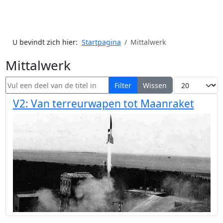
U bevindt zich hier:
Startpagina
Mittalwerk
Mittalwerk
Vul een deel van de titel in
Toon #
Filter
Wissen
V2: Van terreurwapen tot Maanraket