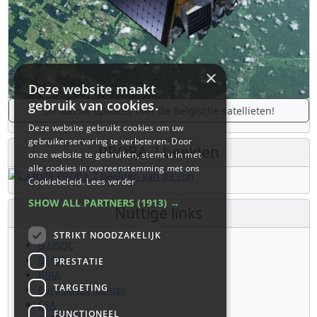
×
Deze website maakt
gebruik van cookies.
De laatste updates over de Belgische satellieten!
Deze website gebruikt cookies om uw
gebruikerservaring te verbeteren. Door
PROBA 2 beelden
onze website te gebruiken, stemt u in met
alle cookies in overeenstemming met ons
Cookiebeleid.
Lees verder
SHOW ALL PARTNERS
(1913) →
Nuttige links
STRIKT NOODZAKELIJK
B.USOC
BEOP
PRESTATIE
BIRA
TARGETING
Euro Space Center
ESA
FUNCTIONEEL