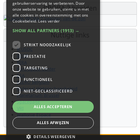
gebruikerservaring te verbeteren. Door
PROBA 2 beelden
onze website te gebruiken, stemt u in met
alle cookies in overeenstemming met ons
Cookiebeleid.
Lees verder
SHOW ALL PARTNERS
(1913) →
Nuttige links
STRIKT NOODZAKELIJK
B.USOC
BEOP
PRESTATIE
BIRA
TARGETING
Euro Space Center
ESA
FUNCTIONEEL
ESERO Belgium
Federaal Wetenschapsbeleid
NIET-GECLASSIFICEERD
Planetarium Brussel
Spacepage
ALLES ACCEPTEREN
VRI
Wallonie Espace
ALLES AFWIJZEN
DETAILS WEERGEVEN