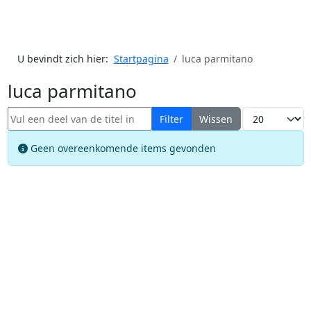
U bevindt zich hier:
Startpagina
luca parmitano
luca parmitano
Vul een deel van de titel in
Toon #
Filter
Wissen
Informatie
Geen overeenkomende items gevonden