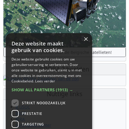
×
Deze website maakt
gebruik van cookies.
De laatste updates over de Belgische satellieten!
Deze website gebruikt cookies om uw
gebruikerservaring te verbeteren. Door
PROBA 2 beelden
onze website te gebruiken, stemt u in met
alle cookies in overeenstemming met ons
Cookiebeleid.
Lees verder
SHOW ALL PARTNERS
(1913) →
Nuttige links
STRIKT NOODZAKELIJK
B.USOC
BEOP
PRESTATIE
BIRA
TARGETING
Euro Space Center