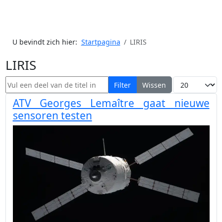
U bevindt zich hier:
Startpagina
LIRIS
LIRIS
Vul een deel van de titel in
Toon #
Filter
Wissen
ATV Georges Lemaître gaat nieuwe
sensoren testen