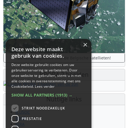
×
Deze website maakt
gebruik van cookies.
De laatste updates over de Belgische satellieten!
Deze website gebruikt cookies om uw
gebruikerservaring te verbeteren. Door
PROBA 2 beelden
onze website te gebruiken, stemt u in met
alle cookies in overeenstemming met ons
Cookiebeleid.
Lees verder
SHOW ALL PARTNERS
(1913) →
Nuttige links
STRIKT NOODZAKELIJK
B.USOC
BEOP
PRESTATIE
BIRA