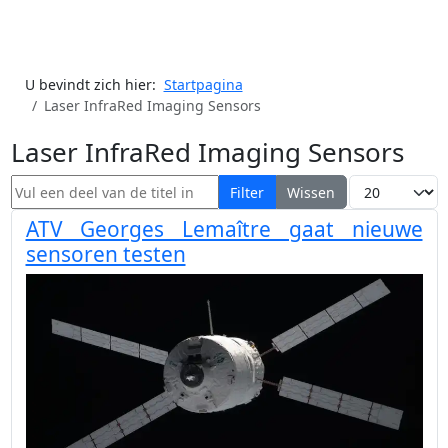
U bevindt zich hier:
Startpagina
Laser InfraRed Imaging Sensors
Laser InfraRed Imaging Sensors
Vul een deel van de titel in
Toon #
Filter
Wissen
ATV Georges Lemaître gaat nieuwe
sensoren testen