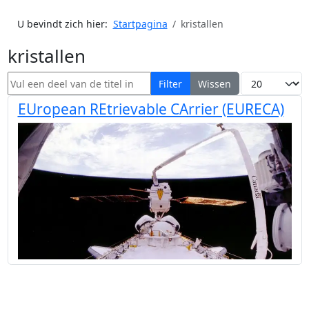
U bevindt zich hier:
Startpagina
kristallen
kristallen
Vul een deel van de titel in
Toon #
Filter
Wissen
EUropean REtrievable CArrier (EURECA)