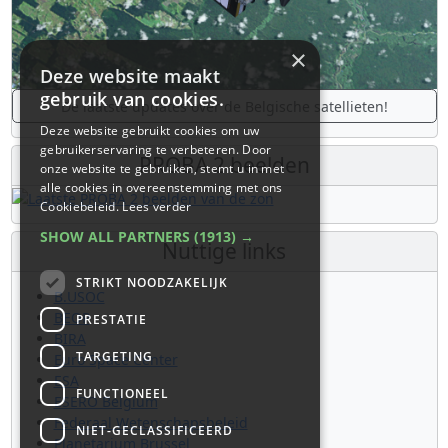
×
Deze website maakt
gebruik van cookies.
De laatste updates over de Belgische satellieten!
Deze website gebruikt cookies om uw
gebruikerservaring te verbeteren. Door
PROBA 2 beelden
onze website te gebruiken, stemt u in met
alle cookies in overeenstemming met ons
Cookiebeleid.
Lees verder
SHOW ALL PARTNERS
(1913) →
Nuttige links
STRIKT NOODZAKELIJK
B.USOC
BEOP
PRESTATIE
BIRA
TARGETING
Euro Space Center
ESA
FUNCTIONEEL
ESERO Belgium
Federaal Wetenschapsbeleid
NIET-GECLASSIFICEERD
Planetarium Brussel