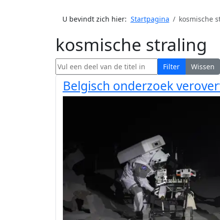
U bevindt zich hier:
Startpagina
kosmische st
kosmische straling
Vul een deel van de titel in
Filter
Wissen
Belgisch onderzoek verove