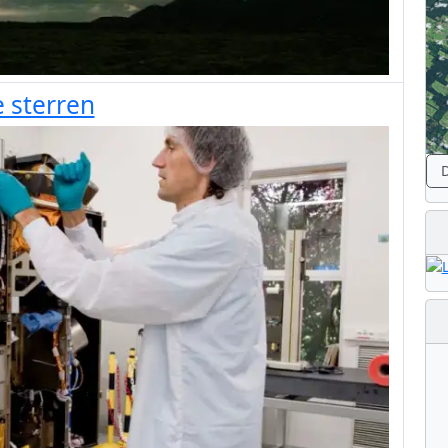
e sterren
D