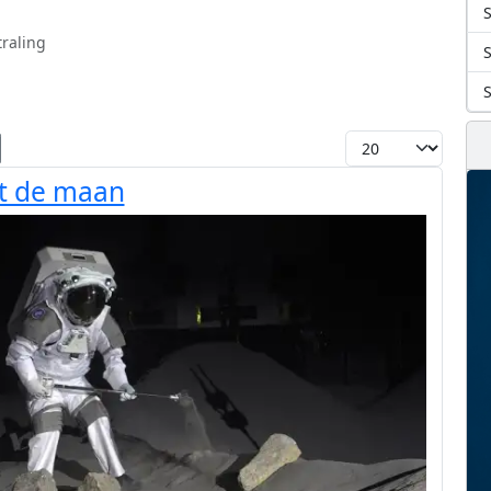
S
raling
Toon #
rt de maan