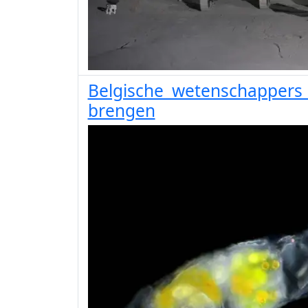
Belgische wetenschappers 
brengen