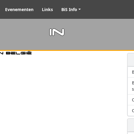
Evenementen
Links
BiS Info
m in
n België
B
O
O