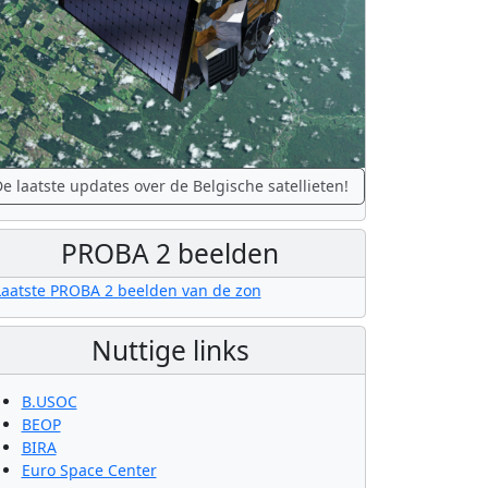
e laatste updates over de Belgische satellieten!
PROBA 2 beelden
Nuttige links
B.USOC
BEOP
BIRA
Euro Space Center