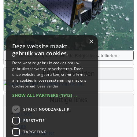
×
Deze website maakt
gebruik van cookies.
De laatste updates over de Belgische satellieten!
Deze website gebruikt cookies om uw
gebruikerservaring te verbeteren. Door
PROBA 2 beelden
onze website te gebruiken, stemt u in met
alle cookies in overeenstemming met ons
Cookiebeleid.
Lees verder
SHOW ALL PARTNERS
(1913) →
Nuttige links
STRIKT NOODZAKELIJK
B.USOC
BEOP
PRESTATIE
BIRA
TARGETING
Euro Space Center