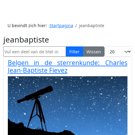
U bevindt zich hier:
Startpagina
jeanbaptiste
jeanbaptiste
Vul een deel van de titel in
Toon #
Filter
Wissen
Belgen in de sterrenkunde: Charles
Jean-Baptiste Fievez