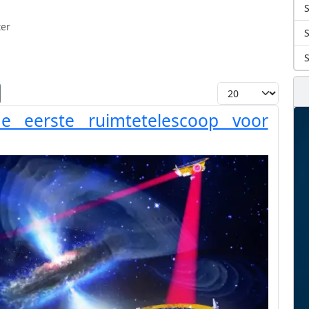
S
ter
Toon #
de eerste ruimtetelescoop voor