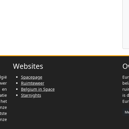
Websites
O
lgië
Spacepage
Eur
ver
Ruimteweer
be
t en
Belgium in Space
rui
tie
Starnights
is 
het
Eur
nze
Me
tste
nze