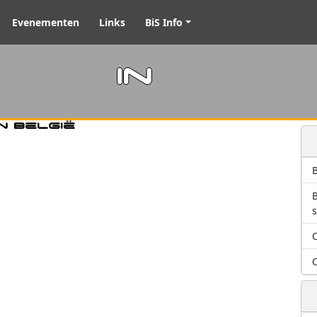
Evenementen
Links
BiS Info
m in
n België
B
O
O