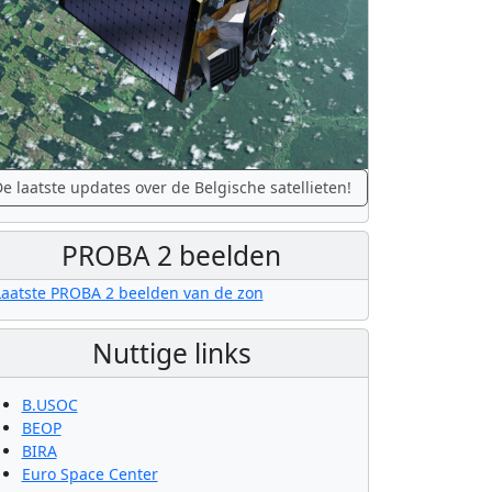
e laatste updates over de Belgische satellieten!
PROBA 2 beelden
Nuttige links
B.USOC
BEOP
BIRA
Euro Space Center