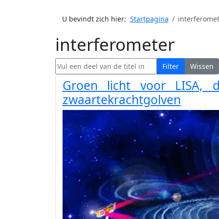
U bevindt zich hier:
Startpagina
interferome
interferometer
Vul een deel van de titel in
Filter
Wissen
Groen licht voor LISA, 
zwaartekrachtgolven