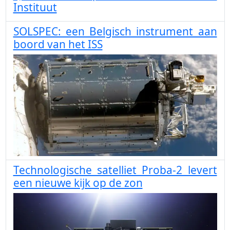
Instituut
SOLSPEC: een Belgisch instrument aan
boord van het ISS
Technologische satelliet Proba-2 levert
een nieuwe kijk op de zon