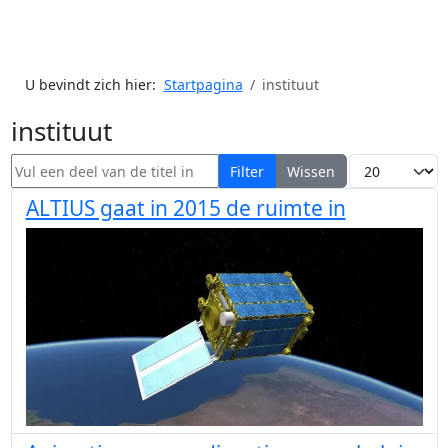
U bevindt zich hier:
Startpagina
instituut
instituut
Vul een deel van de titel in
Toon #
Filter
Wissen
ALTIUS gaat in 2015 de ruimte in