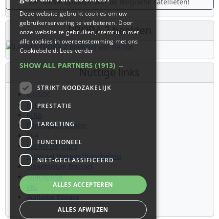
De laatste updates over de Belgische satellieten!
Deze website gebruikt cookies om uw
gebruikerservaring te verbeteren. Door
PROBA 2 beelden
onze website te gebruiken, stemt u in met
alle cookies in overeenstemming met ons
Cookiebeleid.
Lees verder
SHOW ALL PARTNERS
(1913) →
Nuttige links
STRIKT NOODZAKELIJK
B.USOC
BEOP
PRESTATIE
BIRA
TARGETING
Euro Space Center
ESA
FUNCTIONEEL
ESERO Belgium
Federaal Wetenschapsbeleid
NIET-GECLASSIFICEERD
Planetarium Brussel
Spacepage
ALLES ACCEPTEREN
VRI
Wallonie Espace
ALLES AFWIJZEN