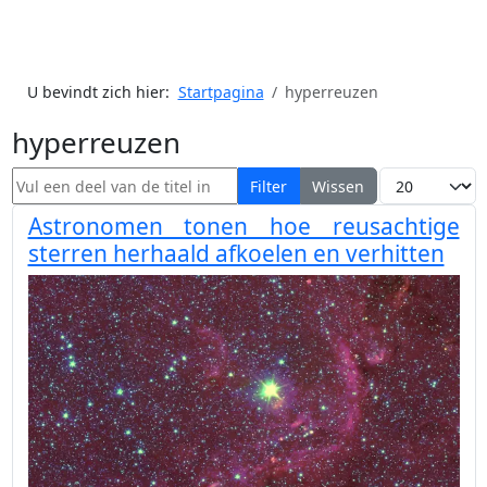
U bevindt zich hier:
Startpagina
hyperreuzen
hyperreuzen
Vul een deel van de titel in
Toon #
Filter
Wissen
Astronomen tonen hoe reusachtige
sterren herhaald afkoelen en verhitten