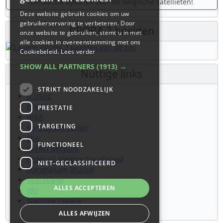
De laatste updates over de Belgische satellieten!
Deze website gebruikt cookies om uw
gebruikerservaring te verbeteren. Door
PROBA 2 beelden
onze website te gebruiken, stemt u in met
alle cookies in overeenstemming met ons
Cookiebeleid.
Lees verder
SHOW ALL PARTNERS
(1913) →
Nuttige links
STRIKT NOODZAKELIJK
B.USOC
BEOP
PRESTATIE
BIRA
TARGETING
Euro Space Center
ESA
FUNCTIONEEL
ESERO Belgium
Federaal Wetenschapsbeleid
NIET-GECLASSIFICEERD
Planetarium Brussel
Spacepage
ALLES ACCEPTEREN
VRI
Wallonie Espace
ALLES AFWIJZEN