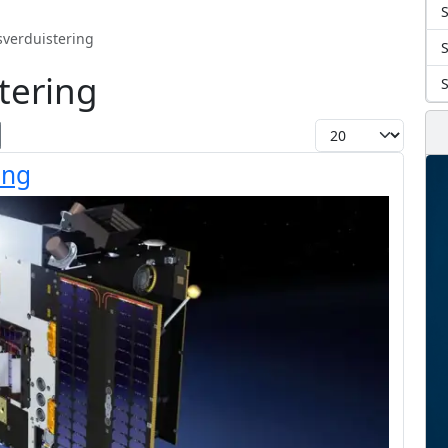
S
sverduistering
tering
Toon #
ing