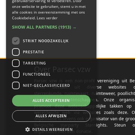
gebruikerservaring te verbeteren. Door
onze website te gebruiken, stemt u in met
alle cookies in overeenstemming met ons
Cookiebeleid.
Lees verder
SHOW ALL PARTNERS
(1913) →
STRIKT NOODZAKELIJK
PRESTATIE
TARGETING
Over Parsec vzw
FUNCTIONEEL
Parsec vzw is een non-profit vereniging uit Be
NIET-GECLASSIFICEERD
welke bestaat uit diverse websites o
sterrenkunde, ruimtevaart, ruimteweer, poollich
gerelateerde wetenschappen. Onze organisa
ALLES ACCEPTEREN
promoot deze wetenschappelijke takken op 
wereldwijde web via websites zoals deze. O
ALLES AFWIJZEN
organisatie is tevens ook organisator van de groo
Belgische starparty Starnights. Steun o
DETAILS WEERGEVEN
organisatie met een donatie.