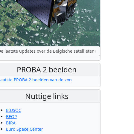
e laatste updates over de Belgische satellieten!
PROBA 2 beelden
Nuttige links
B.USOC
BEOP
BIRA
Euro Space Center