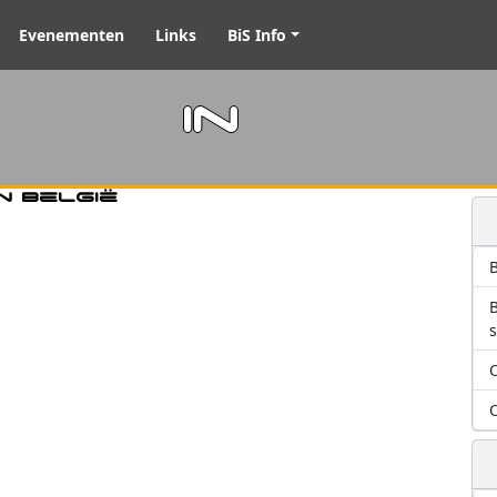
Evenementen
Links
BiS Info
m in
n België
B
O
O