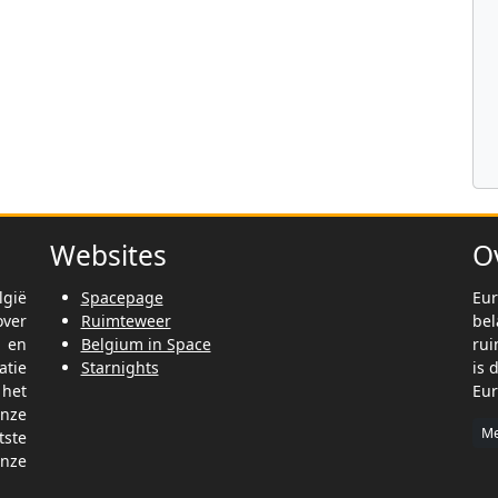
Websites
O
lgië
Spacepage
Eur
ver
Ruimteweer
be
t en
Belgium in Space
rui
tie
Starnights
is 
het
Eur
nze
Me
tste
nze