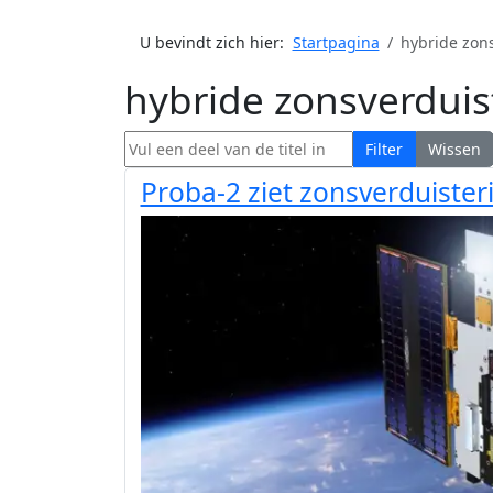
U bevindt zich hier:
Startpagina
hybride zon
hybride zonsverduis
Vul een deel van de titel in
Filter
Wissen
Proba-2 ziet zonsverduister