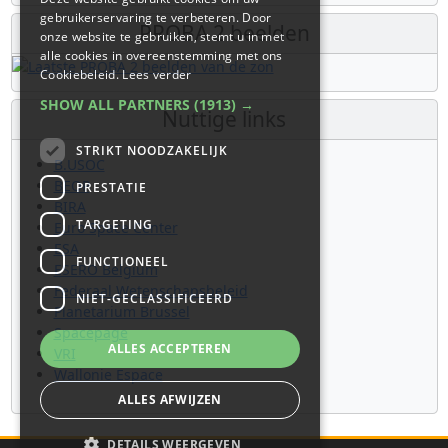
gebruikerservaring te verbeteren. Door
PROBA 2 beelden
onze website te gebruiken, stemt u in met
alle cookies in overeenstemming met ons
Cookiebeleid.
Lees verder
SHOW ALL PARTNERS
(1913) →
Nuttige links
STRIKT NOODZAKELIJK
B.USOC
BEOP
PRESTATIE
BIRA
TARGETING
Euro Space Center
ESA
FUNCTIONEEL
ESERO Belgium
Federaal Wetenschapsbeleid
NIET-GECLASSIFICEERD
Planetarium Brussel
Spacepage
ALLES ACCEPTEREN
VRI
Wallonie Espace
ALLES AFWIJZEN
DETAILS WEERGEVEN