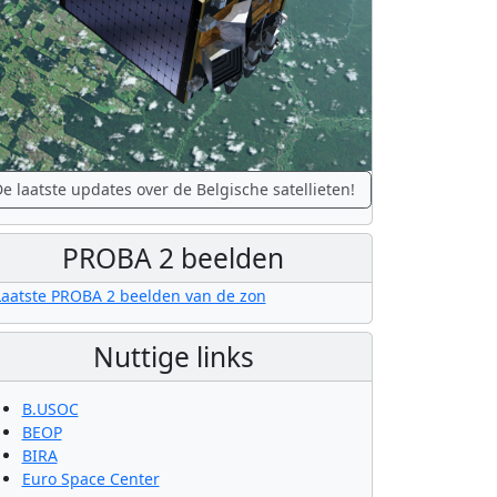
e laatste updates over de Belgische satellieten!
PROBA 2 beelden
Nuttige links
B.USOC
BEOP
BIRA
Euro Space Center