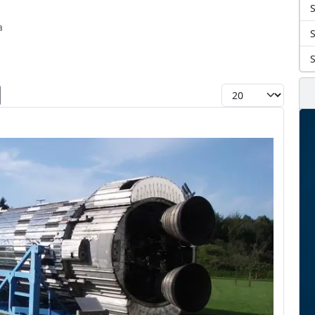
S
a
Toon #