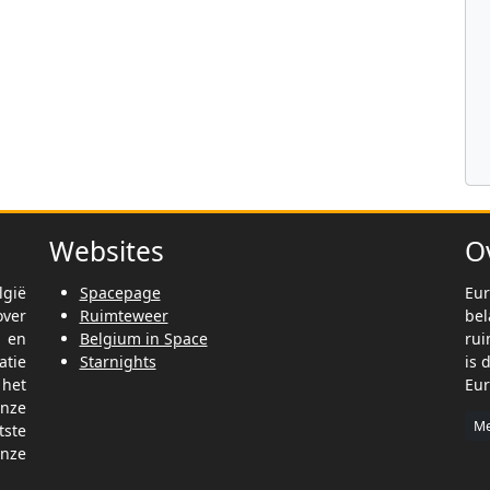
Websites
O
lgië
Spacepage
Eur
ver
Ruimteweer
be
t en
Belgium in Space
rui
tie
Starnights
is 
het
Eur
nze
Me
tste
nze