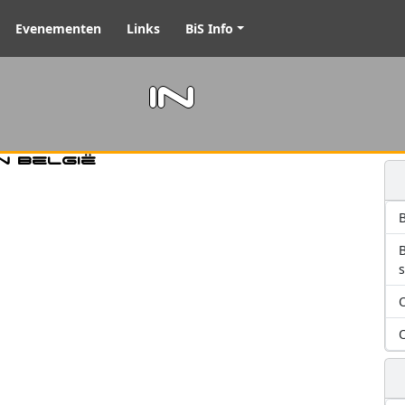
Evenementen
Links
BiS Info
m in
n België
B
O
O