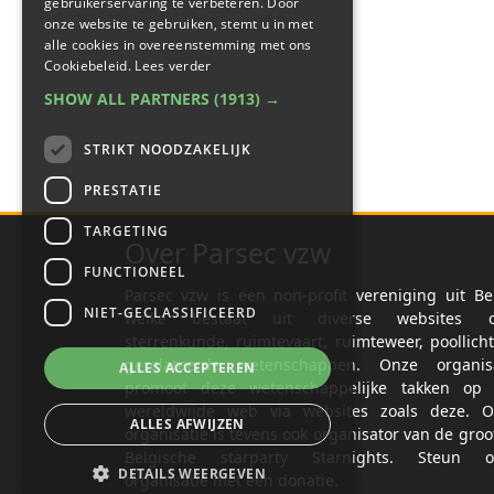
gebruikerservaring te verbeteren. Door
onze website te gebruiken, stemt u in met
alle cookies in overeenstemming met ons
Cookiebeleid.
Lees verder
SHOW ALL PARTNERS
(1913) →
STRIKT NOODZAKELIJK
PRESTATIE
TARGETING
Over Parsec vzw
FUNCTIONEEL
Parsec vzw is een non-profit vereniging uit Be
NIET-GECLASSIFICEERD
welke bestaat uit diverse websites o
sterrenkunde, ruimtevaart, ruimteweer, poollich
gerelateerde wetenschappen. Onze organisa
ALLES ACCEPTEREN
promoot deze wetenschappelijke takken op 
wereldwijde web via websites zoals deze. O
ALLES AFWIJZEN
organisatie is tevens ook organisator van de groo
Belgische starparty Starnights. Steun o
DETAILS WEERGEVEN
organisatie met een donatie.