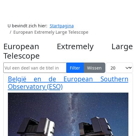
U bevindt zich hier:
Startpagina
European Extremely Large Telescope
European Extremely Large
Telescope
Vul een deel van de titel in
Toon #
Filter
Wissen
België en de European Southern
Observatory (ESO)