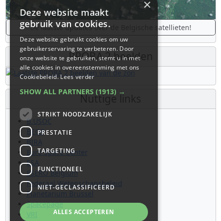
×
Deze website maakt
gebruik van cookies.
De laatste updates over de Belgische satellieten!
Deze website gebruikt cookies om uw
gebruikerservaring te verbeteren. Door
PROBA 2 beelden
onze website te gebruiken, stemt u in met
alle cookies in overeenstemming met ons
Cookiebeleid.
Lees verder
SHOW ALL PARTNERS
(1913) →
Nuttige links
STRIKT NOODZAKELIJK
B.USOC
BEOP
PRESTATIE
BIRA
TARGETING
Euro Space Center
ESA
FUNCTIONEEL
ESERO Belgium
Federaal Wetenschapsbeleid
NIET-GECLASSIFICEERD
Planetarium Brussel
Spacepage
ALLES ACCEPTEREN
VRI