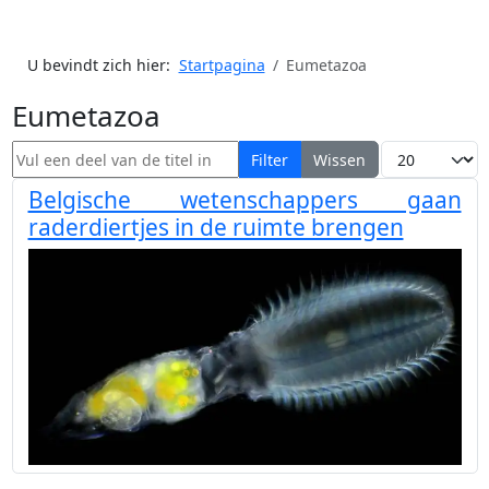
U bevindt zich hier:
Startpagina
Eumetazoa
Eumetazoa
Vul een deel van de titel in
Toon #
Filter
Wissen
Belgische wetenschappers gaan
raderdiertjes in de ruimte brengen