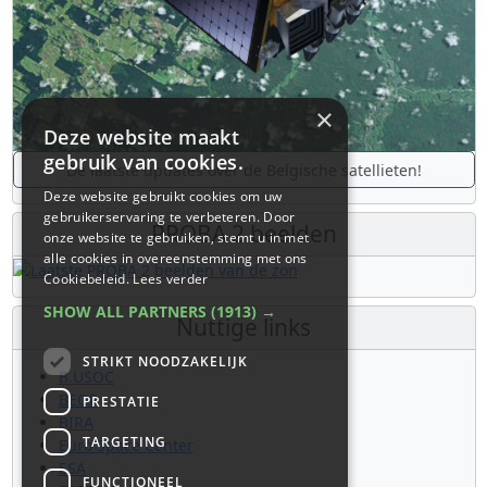
×
Deze website maakt
gebruik van cookies.
De laatste updates over de Belgische satellieten!
Deze website gebruikt cookies om uw
gebruikerservaring te verbeteren. Door
PROBA 2 beelden
onze website te gebruiken, stemt u in met
alle cookies in overeenstemming met ons
Cookiebeleid.
Lees verder
SHOW ALL PARTNERS
(1913) →
Nuttige links
STRIKT NOODZAKELIJK
B.USOC
BEOP
PRESTATIE
BIRA
TARGETING
Euro Space Center
ESA
FUNCTIONEEL