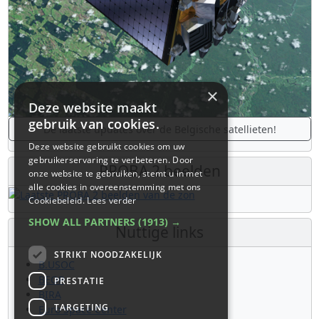
×
Deze website maakt
gebruik van cookies.
De laatste updates over de Belgische satellieten!
Deze website gebruikt cookies om uw
gebruikerservaring te verbeteren. Door
PROBA 2 beelden
onze website te gebruiken, stemt u in met
alle cookies in overeenstemming met ons
Cookiebeleid.
Lees verder
SHOW ALL PARTNERS
(1913) →
Nuttige links
STRIKT NOODZAKELIJK
B.USOC
BEOP
PRESTATIE
BIRA
TARGETING
Euro Space Center