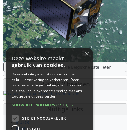
×
Deze website maakt
gebruik van cookies.
De laatste updates over de Belgische satellieten!
Deze website gebruikt cookies om uw
gebruikerservaring te verbeteren. Door
PROBA 2 beelden
onze website te gebruiken, stemt u in met
alle cookies in overeenstemming met ons
Cookiebeleid.
Lees verder
SHOW ALL PARTNERS
(1913) →
Nuttige links
STRIKT NOODZAKELIJK
B.USOC
BEOP
PRESTATIE