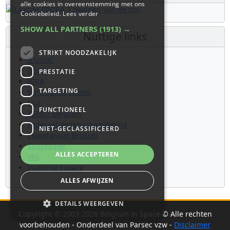
alle cookies in overeenstemming met ons
Cookiebeleid.
Lees verder
SHOW ALL PARTNERS
(1913) →
Nuttige links
STRIKT NOODZAKELIJK
B.USOC
BEOP
PRESTATIE
BIRA
TARGETING
Euro Space Center
ESA
FUNCTIONEEL
ESERO Belgium
Federaal Wetenschapsbeleid
NIET-GECLASSIFICEERD
Planetarium Brussel
Spacepage
ALLES ACCEPTEREN
VRI
Wallonie Espace
ALLES AFWIJZEN
DETAILS WEERGEVEN
Copyright © 2003-2026 Belgium in Space © Alle rechten
voorbehouden - Onderdeel van Parsec vzw -
Disclaimer