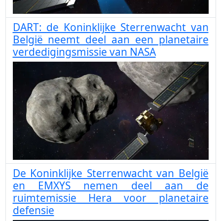
DART: de Koninklijke Sterrenwacht van
België neemt deel aan een planetaire
verdedigingsmissie van NASA
De Koninklijke Sterrenwacht van België
en EMXYS nemen deel aan de
ruimtemissie Hera voor planetaire
defensie