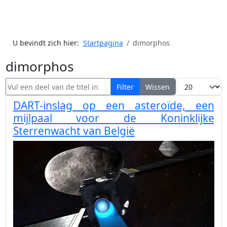
U bevindt zich hier:
Startpagina
dimorphos
dimorphos
Vul een deel van de titel in
Toon #
Filter
Wissen
DART-inslag op een asteroïde, een
mijlpaal voor de Koninklijke
Sterrenwacht van België